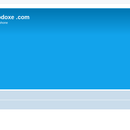
odoxe .com
phone