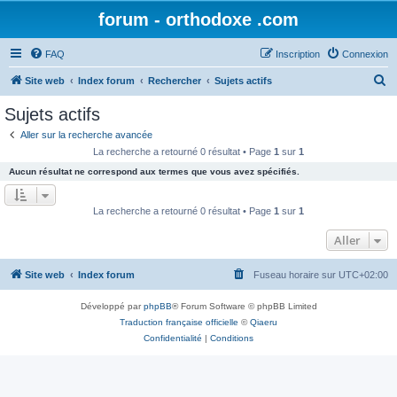
forum - orthodoxe .com
FAQ
Inscription
Connexion
R
Site web
Index forum
Rechercher
Sujets actifs
e
Sujets actifs
c
Aller sur la recherche avancée
h
La recherche a retourné 0 résultat • Page
1
sur
1
e
Aucun résultat ne correspond aux termes que vous avez spécifiés.
r
c
La recherche a retourné 0 résultat • Page
1
sur
1
h
Aller
e
r
Site web
Index forum
Fuseau horaire sur
UTC+02:00
Développé par
phpBB
® Forum Software © phpBB Limited
Traduction française officielle
©
Qiaeru
Confidentialité
|
Conditions