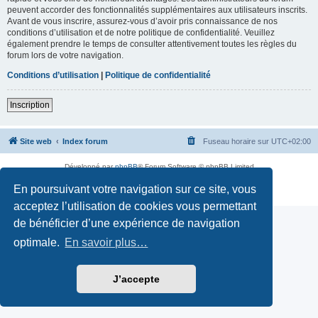
peuvent accorder des fonctionnalités supplémentaires aux utilisateurs inscrits.
Avant de vous inscrire, assurez-vous d’avoir pris connaissance de nos
conditions d’utilisation et de notre politique de confidentialité. Veuillez
également prendre le temps de consulter attentivement toutes les règles du
forum lors de votre navigation.
Conditions d’utilisation
|
Politique de confidentialité
Inscription
Site web
Index forum
Fuseau horaire sur
UTC+02:00
Développé par
phpBB
® Forum Software © phpBB Limited
Traduction française officielle
©
Qiaeru
En poursuivant votre navigation sur ce site, vous
Confidentialité
|
Conditions
acceptez l’utilisation de cookies vous permettant
de bénéficier d’une expérience de navigation
optimale.
En savoir plus…
J’accepte