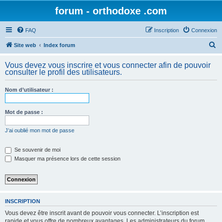
forum - orthodoxe .com
FAQ
Inscription
Connexion
R
Site web
Index forum
e
Vous devez vous inscrire et vous connecter afin de pouvoir
c
consulter le profil des utilisateurs.
h
Nom d’utilisateur :
e
r
Mot de passe :
c
h
J’ai oublié mon mot de passe
e
Se souvenir de moi
r
Masquer ma présence lors de cette session
INSCRIPTION
Vous devez être inscrit avant de pouvoir vous connecter. L’inscription est
rapide et vous offre de nombreux avantages. Les administrateurs du forum