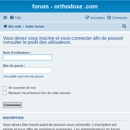
forum - orthodoxe .com
FAQ
Inscription
Connexion
R
Site web
Index forum
e
Vous devez vous inscrire et vous connecter afin de pouvoir
c
consulter le profil des utilisateurs.
h
Nom d’utilisateur :
e
r
Mot de passe :
c
h
J’ai oublié mon mot de passe
e
Se souvenir de moi
r
Masquer ma présence lors de cette session
INSCRIPTION
Vous devez être inscrit avant de pouvoir vous connecter. L’inscription est
rapide et vous offre de nombreux avantages. Les administrateurs du forum