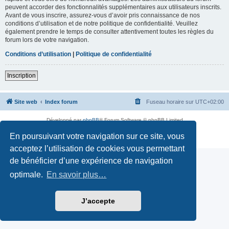
peuvent accorder des fonctionnalités supplémentaires aux utilisateurs inscrits.
Avant de vous inscrire, assurez-vous d’avoir pris connaissance de nos
conditions d’utilisation et de notre politique de confidentialité. Veuillez
également prendre le temps de consulter attentivement toutes les règles du
forum lors de votre navigation.
Conditions d’utilisation
|
Politique de confidentialité
Inscription
Site web
Index forum
Fuseau horaire sur
UTC+02:00
Développé par
phpBB
® Forum Software © phpBB Limited
Traduction française officielle
©
Qiaeru
En poursuivant votre navigation sur ce site, vous
Confidentialité
|
Conditions
acceptez l’utilisation de cookies vous permettant
de bénéficier d’une expérience de navigation
optimale.
En savoir plus…
J’accepte