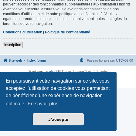
peuvent accorder des fonctionnalités supplémentaires aux utilisateurs inscrits.
Avant de vous inscrire, assurez-vous d’avoir pris connaissance de nos
conditions d’utilisation et de notre politique de confidentialité. Veuillez
également prendre le temps de consulter attentivement toutes les règles du
forum lors de votre navigation.
Conditions d’utilisation
|
Politique de confidentialité
Inscription
Site web
Index forum
Fuseau horaire sur
UTC+02:00
Développé par
phpBB
® Forum Software © phpBB Limited
Traduction française officielle
©
Qiaeru
En poursuivant votre navigation sur ce site, vous
Confidentialité
|
Conditions
acceptez l’utilisation de cookies vous permettant
de bénéficier d’une expérience de navigation
optimale.
En savoir plus…
J’accepte