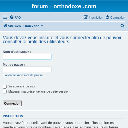
forum - orthodoxe .com
FAQ
Inscription
Connexion
R
Site web
Index forum
e
Vous devez vous inscrire et vous connecter afin de pouvoir
c
consulter le profil des utilisateurs.
h
Nom d’utilisateur :
e
r
Mot de passe :
c
h
J’ai oublié mon mot de passe
e
Se souvenir de moi
r
Masquer ma présence lors de cette session
INSCRIPTION
Vous devez être inscrit avant de pouvoir vous connecter. L’inscription est
rapide et vous offre de nombreux avantages. Les administrateurs du forum