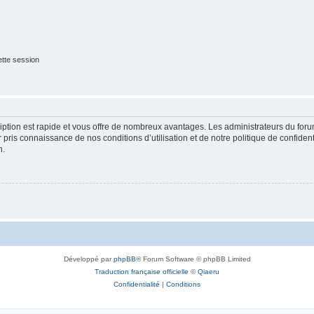
tte session
cription est rapide et vous offre de nombreux avantages. Les administrateurs du fo
ir pris connaissance de nos conditions d’utilisation et de notre politique de confide
n.
Développé par
phpBB
® Forum Software © phpBB Limited
Traduction française officielle
©
Qiaeru
Confidentialité
|
Conditions