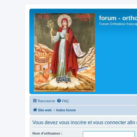
forum - orth
Forum Orthodoxe franco
Raccourcis
FAQ
Site web
Index forum
Vous devez vous inscrire et vous connecter afin de
Nom d’utilisateur :