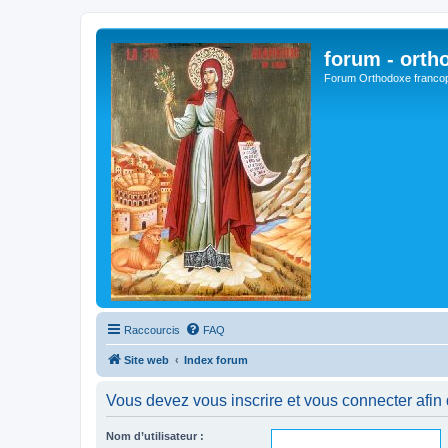
forum - orth
Forum Orthodoxe franco
Raccourcis
FAQ
Site web
Index forum
Vous devez vous inscrire et vous connecter afin de
Nom d’utilisateur :