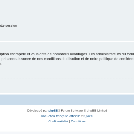
tte session
cription est rapide et vous offre de nombreux avantages. Les administrateurs du fo
ir pris connaissance de nos conditions d’utilisation et de notre politique de confide
n.
Développé par
phpBB
® Forum Software © phpBB Limited
Traduction française officielle
©
Qiaeru
Confidentialité
|
Conditions