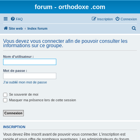
forum - orthodoxe .com
FAQ
Inscription
Connexion
R
Site web
Index forum
e
Vous devez vous connecter afin de pouvoir consulter les
c
informations sur ce groupe.
h
Nom d’utilisateur :
e
r
Mot de passe :
c
h
J’ai oublié mon mot de passe
e
Se souvenir de moi
r
Masquer ma présence lors de cette session
INSCRIPTION
Vous devez être inscrit avant de pouvoir vous connecter. L’inscription est
rapide et vous offre de nombreux avantages. Les administrateurs du forum