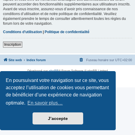
peuvent accorder des fonctionnalités supplémentaires aux utilisateurs inscrits.
Avant de vous inscrire, assurez-vous d’avoir pris connaissance de nos
conditions d’utilisation et de notre politique de confidentialité. Veuillez
également prendre le temps de consulter attentivement toutes les règles du
forum lors de votre navigation.
Conditions d’utilisation
|
Politique de confidentialité
Inscription
Site web
Index forum
Fuseau horaire sur
UTC+02:00
Développé par
phpBB
® Forum Software © phpBB Limited
Traduction française officielle
©
Qiaeru
En poursuivant votre navigation sur ce site, vous
Confidentialité
|
Conditions
acceptez l’utilisation de cookies vous permettant
de bénéficier d’une expérience de navigation
optimale.
En savoir plus…
J’accepte