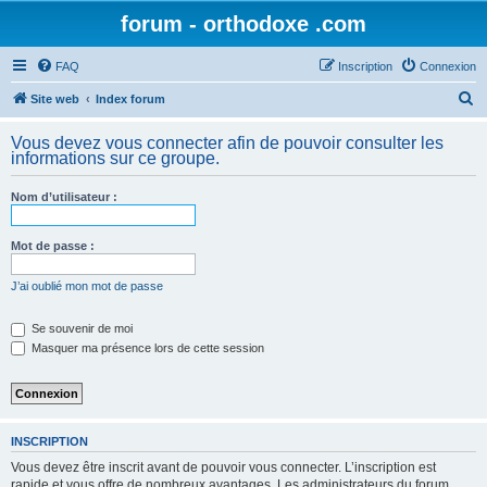
forum - orthodoxe .com
FAQ
Inscription
Connexion
R
Site web
Index forum
e
Vous devez vous connecter afin de pouvoir consulter les
c
informations sur ce groupe.
h
Nom d’utilisateur :
e
r
Mot de passe :
c
h
J’ai oublié mon mot de passe
e
Se souvenir de moi
r
Masquer ma présence lors de cette session
INSCRIPTION
Vous devez être inscrit avant de pouvoir vous connecter. L’inscription est
rapide et vous offre de nombreux avantages. Les administrateurs du forum