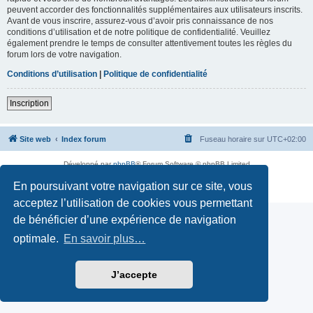
peuvent accorder des fonctionnalités supplémentaires aux utilisateurs inscrits.
Avant de vous inscrire, assurez-vous d’avoir pris connaissance de nos
conditions d’utilisation et de notre politique de confidentialité. Veuillez
également prendre le temps de consulter attentivement toutes les règles du
forum lors de votre navigation.
Conditions d’utilisation
|
Politique de confidentialité
Inscription
Site web
Index forum
Fuseau horaire sur
UTC+02:00
Développé par
phpBB
® Forum Software © phpBB Limited
Traduction française officielle
©
Qiaeru
En poursuivant votre navigation sur ce site, vous
Confidentialité
|
Conditions
acceptez l’utilisation de cookies vous permettant
de bénéficier d’une expérience de navigation
optimale.
En savoir plus…
J’accepte