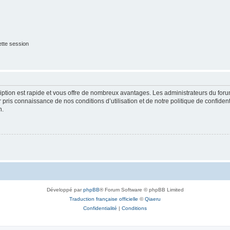
tte session
cription est rapide et vous offre de nombreux avantages. Les administrateurs du fo
ir pris connaissance de nos conditions d’utilisation et de notre politique de confide
n.
Développé par
phpBB
® Forum Software © phpBB Limited
Traduction française officielle
©
Qiaeru
Confidentialité
|
Conditions