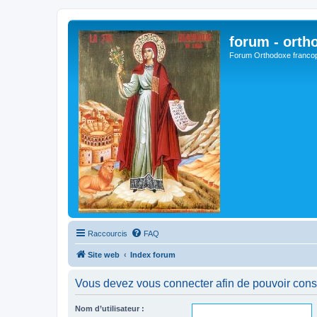
forum - orth
Forum Orthodoxe franco
Raccourcis
FAQ
Site web
Index forum
Vous devez vous connecter afin de pouvoir consu
Nom d’utilisateur :