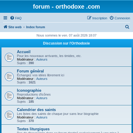
forum - orthodoxe .com
FAQ
Inscription
Connexion
R
Site web
Index forum
e
Nous sommes le ven. 07 août 2026 18:07
c
Discussion sur l'Orthodoxie
h
Accueil
e
Pour les nouveaux arrivants, les timides, etc.
Modérateur :
Auteurs
r
Sujets :
390
c
Forum général
Échangez vos idées librement ici
h
Modérateur :
Auteurs
Sujets :
1621
e
Iconographie
r
Reproductions d'icônes
Modérateur :
Auteurs
Sujets :
185
Calendrier des saints
Les listes des saints de chaque jour sans leur biographie
Modérateur :
Auteurs
Sujets :
370
Textes liturgiques