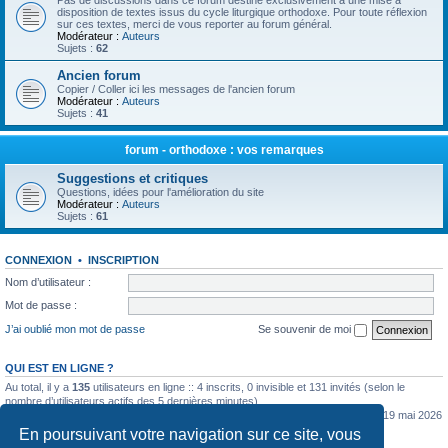
Pas de discussions dans ce forum destiné exclusivement à une mise à
disposition de textes issus du cycle liturgique orthodoxe. Pour toute réflexion
sur ces textes, merci de vous reporter au forum général.
Modérateur :
Auteurs
Sujets :
62
Ancien forum
Copier / Coller ici les messages de l'ancien forum
Modérateur :
Auteurs
Sujets :
41
forum - orthodoxe : vos remarques
Suggestions et critiques
Questions, idées pour l'amélioration du site
Modérateur :
Auteurs
Sujets :
61
CONNEXION
•
INSCRIPTION
Nom d’utilisateur :
Mot de passe :
J’ai oublié mon mot de passe
Se souvenir de moi
QUI EST EN LIGNE ?
Au total, il y a
135
utilisateurs en ligne :: 4 inscrits, 0 invisible et 131 invités (selon le
nombre d’utilisateurs actifs des 5 dernières minutes)
Le nombre maximal d’utilisateurs en ligne simultanément a été de
5362
le mar. 19 mai 2026
0:07
En poursuivant votre navigation sur ce site, vous