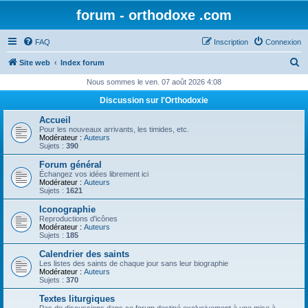
forum - orthodoxe .com
FAQ
Inscription
Connexion
R
Site web
Index forum
e
Nous sommes le ven. 07 août 2026 4:08
c
Discussion sur l'Orthodoxie
h
Accueil
e
Pour les nouveaux arrivants, les timides, etc.
Modérateur :
Auteurs
r
Sujets :
390
c
Forum général
Échangez vos idées librement ici
h
Modérateur :
Auteurs
Sujets :
1621
e
Iconographie
r
Reproductions d'icônes
Modérateur :
Auteurs
Sujets :
185
Calendrier des saints
Les listes des saints de chaque jour sans leur biographie
Modérateur :
Auteurs
Sujets :
370
Textes liturgiques