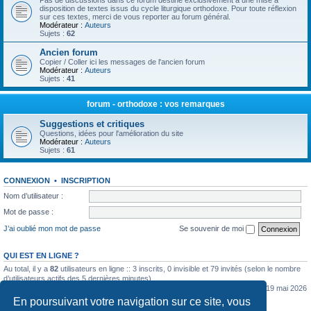
Pas de discussions dans ce forum destiné exclusivement à une mise à
disposition de textes issus du cycle liturgique orthodoxe. Pour toute réflexion
sur ces textes, merci de vous reporter au forum général.
Modérateur :
Auteurs
Sujets :
62
Ancien forum
Copier / Coller ici les messages de l'ancien forum
Modérateur :
Auteurs
Sujets :
41
forum - orthodoxe : vos remarques
Suggestions et critiques
Questions, idées pour l'amélioration du site
Modérateur :
Auteurs
Sujets :
61
CONNEXION
•
INSCRIPTION
Nom d’utilisateur :
Mot de passe :
J’ai oublié mon mot de passe
Se souvenir de moi
QUI EST EN LIGNE ?
Au total, il y a
82
utilisateurs en ligne :: 3 inscrits, 0 invisible et 79 invités (selon le nombre
d’utilisateurs actifs des 5 dernières minutes)
Le nombre maximal d’utilisateurs en ligne simultanément a été de
5362
le mar. 19 mai 2026
0:07
En poursuivant votre navigation sur ce site, vous