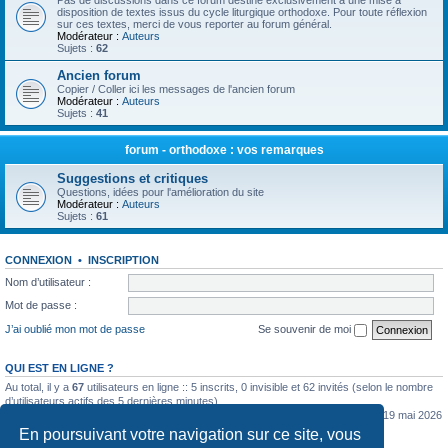
Pas de discussions dans ce forum destiné exclusivement à une mise à
disposition de textes issus du cycle liturgique orthodoxe. Pour toute réflexion
sur ces textes, merci de vous reporter au forum général.
Modérateur :
Auteurs
Sujets :
62
Ancien forum
Copier / Coller ici les messages de l'ancien forum
Modérateur :
Auteurs
Sujets :
41
forum - orthodoxe : vos remarques
Suggestions et critiques
Questions, idées pour l'amélioration du site
Modérateur :
Auteurs
Sujets :
61
CONNEXION
•
INSCRIPTION
Nom d’utilisateur :
Mot de passe :
J’ai oublié mon mot de passe
Se souvenir de moi
QUI EST EN LIGNE ?
Au total, il y a
67
utilisateurs en ligne :: 5 inscrits, 0 invisible et 62 invités (selon le nombre
d’utilisateurs actifs des 5 dernières minutes)
Le nombre maximal d’utilisateurs en ligne simultanément a été de
5362
le mar. 19 mai 2026
0:07
En poursuivant votre navigation sur ce site, vous