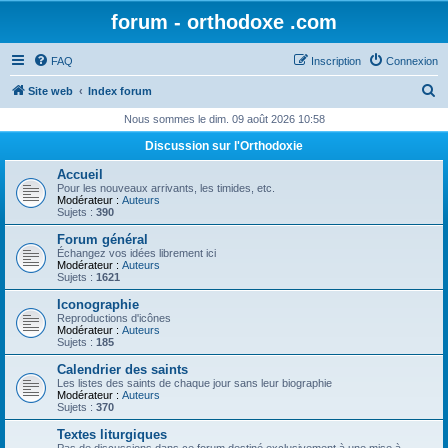
forum - orthodoxe .com
FAQ
Inscription
Connexion
R
Site web
Index forum
e
Nous sommes le dim. 09 août 2026 10:58
c
Discussion sur l'Orthodoxie
h
Accueil
e
Pour les nouveaux arrivants, les timides, etc.
Modérateur :
Auteurs
r
Sujets :
390
c
Forum général
Échangez vos idées librement ici
h
Modérateur :
Auteurs
Sujets :
1621
e
Iconographie
r
Reproductions d'icônes
Modérateur :
Auteurs
Sujets :
185
Calendrier des saints
Les listes des saints de chaque jour sans leur biographie
Modérateur :
Auteurs
Sujets :
370
Textes liturgiques