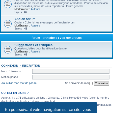
Pas de discussions dans ce forum destiné exclusivement à une mise à
disposition de textes issus du cycle liturgique orthodoxe. Pour toute réflexion
sur ces textes, merci de vous reporter au forum général.
Modérateur :
Auteurs
Sujets :
62
Ancien forum
Copier / Coller ici les messages de l'ancien forum
Modérateur :
Auteurs
Sujets :
41
forum - orthodoxe : vos remarques
Suggestions et critiques
Questions, idées pour l'amélioration du site
Modérateur :
Auteurs
Sujets :
61
CONNEXION
•
INSCRIPTION
Nom d’utilisateur :
Mot de passe :
J’ai oublié mon mot de passe
Se souvenir de moi
QUI EST EN LIGNE ?
Au total, il y a
71
utilisateurs en ligne :: 2 inscrits, 0 invisible et 69 invités (selon le nombre
d’utilisateurs actifs des 5 dernières minutes)
Le nombre maximal d’utilisateurs en ligne simultanément a été de
5362
le mar. 19 mai 2026
0:07
En poursuivant votre navigation sur ce site, vous