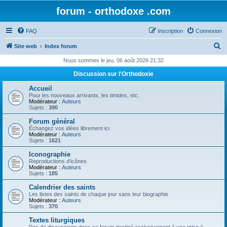
forum - orthodoxe .com
FAQ
Inscription
Connexion
R
Site web
Index forum
e
Nous sommes le jeu. 06 août 2026 21:32
c
Discussion sur l'Orthodoxie
h
Accueil
e
Pour les nouveaux arrivants, les timides, etc.
Modérateur :
Auteurs
r
Sujets :
390
c
Forum général
Échangez vos idées librement ici
h
Modérateur :
Auteurs
Sujets :
1621
e
Iconographie
r
Reproductions d'icônes
Modérateur :
Auteurs
Sujets :
185
Calendrier des saints
Les listes des saints de chaque jour sans leur biographie
Modérateur :
Auteurs
Sujets :
370
Textes liturgiques