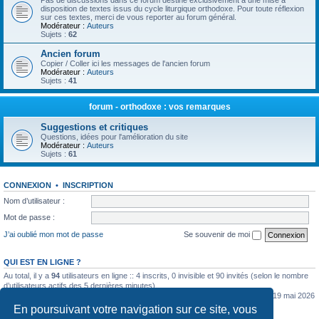
Pas de discussions dans ce forum destiné exclusivement à une mise à
disposition de textes issus du cycle liturgique orthodoxe. Pour toute réflexion
sur ces textes, merci de vous reporter au forum général.
Modérateur :
Auteurs
Sujets :
62
Ancien forum
Copier / Coller ici les messages de l'ancien forum
Modérateur :
Auteurs
Sujets :
41
forum - orthodoxe : vos remarques
Suggestions et critiques
Questions, idées pour l'amélioration du site
Modérateur :
Auteurs
Sujets :
61
CONNEXION
•
INSCRIPTION
Nom d’utilisateur :
Mot de passe :
J’ai oublié mon mot de passe
Se souvenir de moi
QUI EST EN LIGNE ?
Au total, il y a
94
utilisateurs en ligne :: 4 inscrits, 0 invisible et 90 invités (selon le nombre
d’utilisateurs actifs des 5 dernières minutes)
Le nombre maximal d’utilisateurs en ligne simultanément a été de
5362
le mar. 19 mai 2026
0:07
En poursuivant votre navigation sur ce site, vous