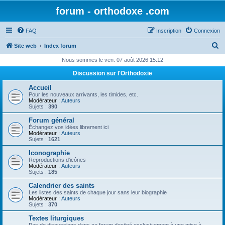
forum - orthodoxe .com
FAQ
Inscription
Connexion
R
Site web
Index forum
e
Nous sommes le ven. 07 août 2026 15:12
c
Discussion sur l'Orthodoxie
h
Accueil
e
Pour les nouveaux arrivants, les timides, etc.
Modérateur :
Auteurs
r
Sujets :
390
c
Forum général
Échangez vos idées librement ici
h
Modérateur :
Auteurs
Sujets :
1621
e
Iconographie
r
Reproductions d'icônes
Modérateur :
Auteurs
Sujets :
185
Calendrier des saints
Les listes des saints de chaque jour sans leur biographie
Modérateur :
Auteurs
Sujets :
370
Textes liturgiques