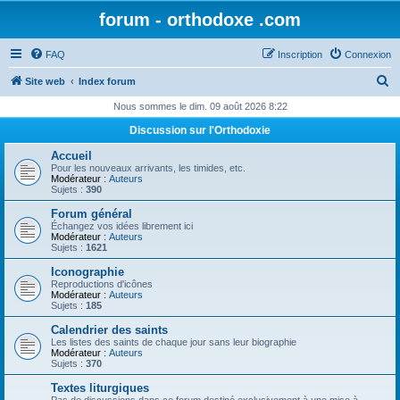
forum - orthodoxe .com
FAQ
Inscription
Connexion
R
Site web
Index forum
e
Nous sommes le dim. 09 août 2026 8:22
c
Discussion sur l'Orthodoxie
h
Accueil
e
Pour les nouveaux arrivants, les timides, etc.
Modérateur :
Auteurs
r
Sujets :
390
c
Forum général
Échangez vos idées librement ici
h
Modérateur :
Auteurs
Sujets :
1621
e
Iconographie
r
Reproductions d'icônes
Modérateur :
Auteurs
Sujets :
185
Calendrier des saints
Les listes des saints de chaque jour sans leur biographie
Modérateur :
Auteurs
Sujets :
370
Textes liturgiques