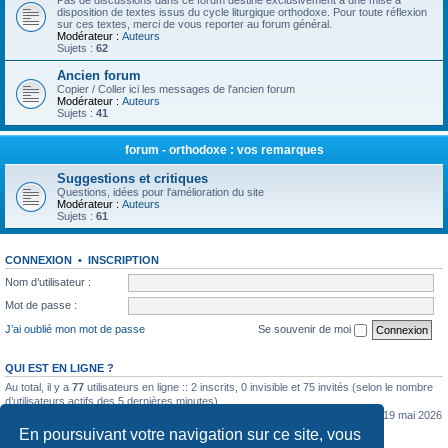
Pas de discussions dans ce forum destiné exclusivement à une mise à
disposition de textes issus du cycle liturgique orthodoxe. Pour toute réflexion
sur ces textes, merci de vous reporter au forum général.
Modérateur :
Auteurs
Sujets :
62
Ancien forum
Copier / Coller ici les messages de l'ancien forum
Modérateur :
Auteurs
Sujets :
41
forum - orthodoxe : vos remarques
Suggestions et critiques
Questions, idées pour l'amélioration du site
Modérateur :
Auteurs
Sujets :
61
CONNEXION
•
INSCRIPTION
Nom d’utilisateur :
Mot de passe :
J’ai oublié mon mot de passe
Se souvenir de moi
QUI EST EN LIGNE ?
Au total, il y a
77
utilisateurs en ligne :: 2 inscrits, 0 invisible et 75 invités (selon le nombre
d’utilisateurs actifs des 5 dernières minutes)
Le nombre maximal d’utilisateurs en ligne simultanément a été de
5362
le mar. 19 mai 2026
0:07
En poursuivant votre navigation sur ce site, vous