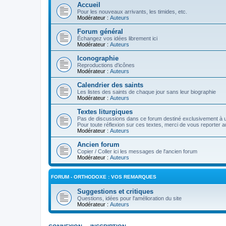
Accueil
Pour les nouveaux arrivants, les timides, etc.
Modérateur :
Auteurs
Forum général
Échangez vos idées librement ici
Modérateur :
Auteurs
Iconographie
Reproductions d'icônes
Modérateur :
Auteurs
Calendrier des saints
Les listes des saints de chaque jour sans leur biographie
Modérateur :
Auteurs
Textes liturgiques
Pas de discussions dans ce forum destiné exclusivement à un
Pour toute réflexion sur ces textes, merci de vous reporter a
Modérateur :
Auteurs
Ancien forum
Copier / Coller ici les messages de l'ancien forum
Modérateur :
Auteurs
FORUM - ORTHODOXE : VOS REMARQUES
Suggestions et critiques
Questions, idées pour l'amélioration du site
Modérateur :
Auteurs