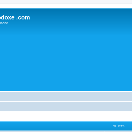
odoxe .com
phone
SUJETS