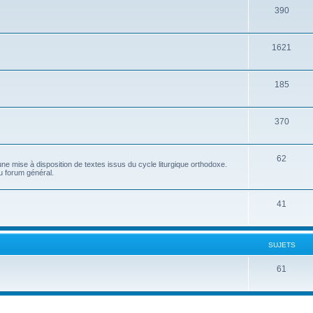
390
1621
185
370
62
e mise à disposition de textes issus du cycle liturgique orthodoxe.
u forum général.
41
SUJETS
61