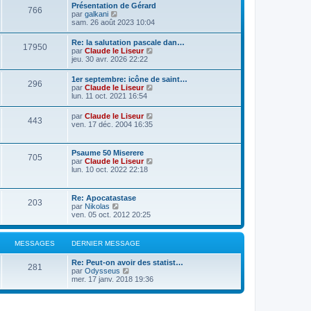
Présentation de Gérard
766
C
par
galkani
o
sam. 26 août 2023 10:04
n
s
Re: la salutation pascale dan…
17950
u
C
par
Claude le Liseur
l
o
jeu. 30 avr. 2026 22:22
t
n
e
s
1er septembre: icône de saint…
r
296
u
C
par
Claude le Liseur
l
l
o
lun. 11 oct. 2021 16:54
e
t
n
d
e
s
e
C
par
Claude le Liseur
r
443
u
r
o
ven. 17 déc. 2004 16:35
l
l
n
n
e
t
i
s
d
e
e
u
e
Psaume 50 Miserere
r
r
705
l
r
C
par
Claude le Liseur
l
m
t
n
o
lun. 10 oct. 2022 22:18
e
e
e
i
n
d
s
r
e
s
e
s
l
r
u
r
a
Re: Apocatastase
e
m
203
l
n
g
C
par
Nikolas
d
e
t
i
e
o
ven. 05 oct. 2012 20:25
e
s
e
e
n
r
s
r
r
s
n
a
l
m
u
i
g
MESSAGES
DERNIER MESSAGE
e
e
l
e
e
d
s
t
r
e
s
Re: Peut-on avoir des statist…
e
m
281
r
C
a
par
Odysseus
r
e
n
o
g
mer. 17 janv. 2018 19:36
l
s
i
n
e
e
s
e
s
d
a
r
u
e
g
m