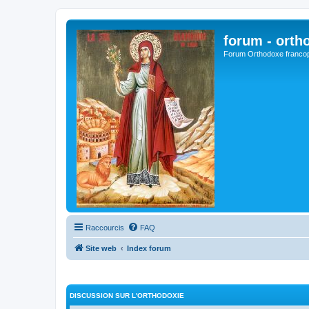
forum - orth
Forum Orthodoxe franco
Raccourcis
FAQ
Site web
Index forum
DISCUSSION SUR L'ORTHODOXIE