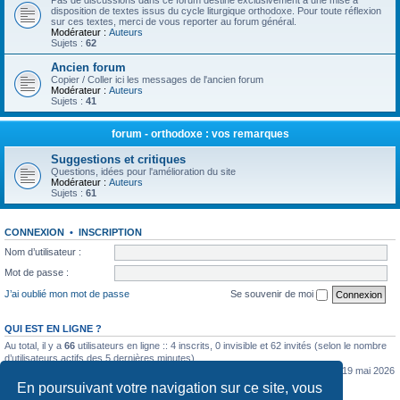
Pas de discussions dans ce forum destiné exclusivement à une mise à
disposition de textes issus du cycle liturgique orthodoxe. Pour toute réflexion
sur ces textes, merci de vous reporter au forum général.
Modérateur :
Auteurs
Sujets :
62
Ancien forum
Copier / Coller ici les messages de l'ancien forum
Modérateur :
Auteurs
Sujets :
41
forum - orthodoxe : vos remarques
Suggestions et critiques
Questions, idées pour l'amélioration du site
Modérateur :
Auteurs
Sujets :
61
CONNEXION
•
INSCRIPTION
Nom d’utilisateur :
Mot de passe :
J’ai oublié mon mot de passe
Se souvenir de moi
QUI EST EN LIGNE ?
Au total, il y a
66
utilisateurs en ligne :: 4 inscrits, 0 invisible et 62 invités (selon le nombre
d’utilisateurs actifs des 5 dernières minutes)
Le nombre maximal d’utilisateurs en ligne simultanément a été de
5362
le mar. 19 mai 2026
0:07
En poursuivant votre navigation sur ce site, vous