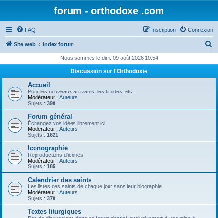
forum - orthodoxe .com
FAQ
Inscription
Connexion
R
Site web
Index forum
e
Nous sommes le dim. 09 août 2026 10:54
c
Discussion sur l'Orthodoxie
h
Accueil
e
Pour les nouveaux arrivants, les timides, etc.
Modérateur :
Auteurs
r
Sujets :
390
c
Forum général
Échangez vos idées librement ici
h
Modérateur :
Auteurs
Sujets :
1621
e
Iconographie
r
Reproductions d'icônes
Modérateur :
Auteurs
Sujets :
185
Calendrier des saints
Les listes des saints de chaque jour sans leur biographie
Modérateur :
Auteurs
Sujets :
370
Textes liturgiques