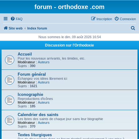
forum - orthodoxe .com
FAQ
Inscription
Connexion
R
Site web
Index forum
e
Nous sommes le dim. 09 août 2026 16:54
c
Discussion sur l'Orthodoxie
h
Accueil
e
Pour les nouveaux arrivants, les timides, etc.
Modérateur :
Auteurs
r
Sujets :
390
c
Forum général
Échangez vos idées librement ici
h
Modérateur :
Auteurs
Sujets :
1621
e
Iconographie
r
Reproductions d'icônes
Modérateur :
Auteurs
Sujets :
185
Calendrier des saints
Les listes des saints de chaque jour sans leur biographie
Modérateur :
Auteurs
Sujets :
370
Textes liturgiques