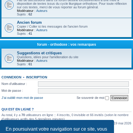
Pas de discussions dans ce forum destiné exclusivement à une mise à
disposition de textes issus du cycle liturgique orthodoxe. Pour toute réflexion
sur ces textes, merci de vous reporter au forum général.
Modérateur :
Auteurs
Sujets :
62
Ancien forum
Copier / Coller ici les messages de l'ancien forum
Modérateur :
Auteurs
Sujets :
41
forum - orthodoxe : vos remarques
Suggestions et critiques
Questions, idées pour l'amélioration du site
Modérateur :
Auteurs
Sujets :
61
CONNEXION
•
INSCRIPTION
Nom d’utilisateur :
Mot de passe :
J’ai oublié mon mot de passe
Se souvenir de moi
QUI EST EN LIGNE ?
Au total, il y a
70
utilisateurs en ligne :: 4 inscrits, 0 invisible et 66 invités (selon le nombre
d’utilisateurs actifs des 5 dernières minutes)
Le nombre maximal d’utilisateurs en ligne simultanément a été de
5362
le mar. 19 mai 2026
0:07
En poursuivant votre navigation sur ce site, vous