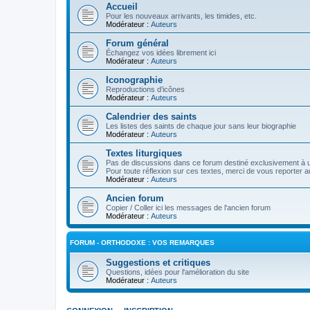
Accueil
Pour les nouveaux arrivants, les timides, etc.
Modérateur :
Auteurs
Forum général
Échangez vos idées librement ici
Modérateur :
Auteurs
Iconographie
Reproductions d'icônes
Modérateur :
Auteurs
Calendrier des saints
Les listes des saints de chaque jour sans leur biographie
Modérateur :
Auteurs
Textes liturgiques
Pas de discussions dans ce forum destiné exclusivement à un
Pour toute réflexion sur ces textes, merci de vous reporter a
Modérateur :
Auteurs
Ancien forum
Copier / Coller ici les messages de l'ancien forum
Modérateur :
Auteurs
FORUM - ORTHODOXE : VOS REMARQUES
Suggestions et critiques
Questions, idées pour l'amélioration du site
Modérateur :
Auteurs