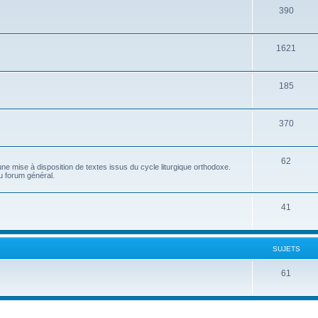
390
1621
185
370
62
e mise à disposition de textes issus du cycle liturgique orthodoxe.
u forum général.
41
SUJETS
61