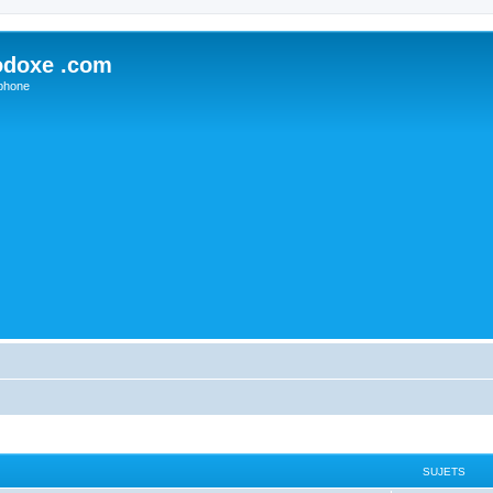
odoxe .com
phone
SUJETS