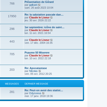
Présentation de Gérard
766
C
par
galkani
o
sam. 26 août 2023 10:04
n
s
Re: la salutation pascale dan…
17950
u
C
par
Claude le Liseur
l
o
jeu. 30 avr. 2026 22:22
t
n
e
s
1er septembre: icône de saint…
r
296
u
C
par
Claude le Liseur
l
l
o
lun. 11 oct. 2021 16:54
e
t
n
d
e
s
e
C
par
Claude le Liseur
r
443
u
r
o
ven. 17 déc. 2004 16:35
l
l
n
n
e
t
i
s
d
e
e
u
e
Psaume 50 Miserere
r
r
705
l
r
C
par
Claude le Liseur
l
m
t
n
o
lun. 10 oct. 2022 22:18
e
e
e
i
n
d
s
r
e
s
e
s
l
r
u
r
a
Re: Apocatastase
e
m
203
l
n
g
C
par
Nikolas
d
e
t
i
e
o
ven. 05 oct. 2012 20:25
e
s
e
e
n
r
s
r
r
s
n
a
l
m
u
i
g
MESSAGES
DERNIER MESSAGE
e
e
l
e
e
d
s
t
r
e
s
Re: Peut-on avoir des statist…
e
m
281
r
C
a
par
Odysseus
r
e
n
o
g
mer. 17 janv. 2018 19:36
l
s
i
n
e
e
s
e
s
d
a
r
u
e
g
m