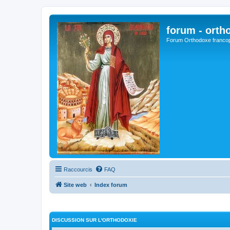
forum - orth
Forum Orthodoxe franco
Raccourcis
FAQ
Site web
Index forum
DISCUSSION SUR L'ORTHODOXIE