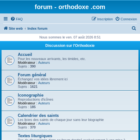
forum - orthodoxe .com
FAQ
Inscription
Connexion
R
Site web
Index forum
e
Nous sommes le ven. 07 août 2026 8:51
c
Discussion sur l'Orthodoxie
h
Accueil
e
Pour les nouveaux arrivants, les timides, etc.
Modérateur :
Auteurs
r
Sujets :
390
c
Forum général
Échangez vos idées librement ici
h
Modérateur :
Auteurs
Sujets :
1621
e
Iconographie
r
Reproductions d'icônes
Modérateur :
Auteurs
Sujets :
185
Calendrier des saints
Les listes des saints de chaque jour sans leur biographie
Modérateur :
Auteurs
Sujets :
370
Textes liturgiques