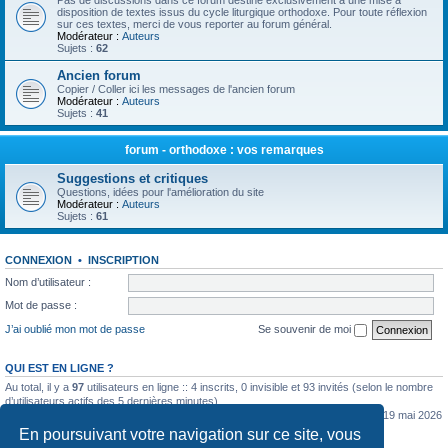
Pas de discussions dans ce forum destiné exclusivement à une mise à
disposition de textes issus du cycle liturgique orthodoxe. Pour toute réflexion
sur ces textes, merci de vous reporter au forum général.
Modérateur :
Auteurs
Sujets :
62
Ancien forum
Copier / Coller ici les messages de l'ancien forum
Modérateur :
Auteurs
Sujets :
41
forum - orthodoxe : vos remarques
Suggestions et critiques
Questions, idées pour l'amélioration du site
Modérateur :
Auteurs
Sujets :
61
CONNEXION
•
INSCRIPTION
Nom d’utilisateur :
Mot de passe :
J’ai oublié mon mot de passe
Se souvenir de moi
QUI EST EN LIGNE ?
Au total, il y a
97
utilisateurs en ligne :: 4 inscrits, 0 invisible et 93 invités (selon le nombre
d’utilisateurs actifs des 5 dernières minutes)
Le nombre maximal d’utilisateurs en ligne simultanément a été de
5362
le mar. 19 mai 2026
0:07
En poursuivant votre navigation sur ce site, vous