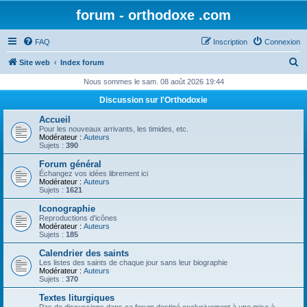
forum - orthodoxe .com
FAQ
Inscription
Connexion
R
Site web
Index forum
e
Nous sommes le sam. 08 août 2026 19:44
c
Discussion sur l'Orthodoxie
h
Accueil
e
Pour les nouveaux arrivants, les timides, etc.
Modérateur :
Auteurs
r
Sujets :
390
c
Forum général
Échangez vos idées librement ici
h
Modérateur :
Auteurs
Sujets :
1621
e
Iconographie
r
Reproductions d'icônes
Modérateur :
Auteurs
Sujets :
185
Calendrier des saints
Les listes des saints de chaque jour sans leur biographie
Modérateur :
Auteurs
Sujets :
370
Textes liturgiques