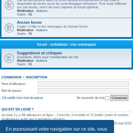
Pas de discussions dans ce forum destiné exclusivement à une mise à
disposition de textes issus du cycle liturgique orthodoxe. Pour toute réflexion
sur ces textes, merci de vous reporter au forum général.
Modérateur :
Auteurs
Sujets :
62
Ancien forum
Copier / Coller ici les messages de l'ancien forum
Modérateur :
Auteurs
Sujets :
41
forum - orthodoxe : vos remarques
Suggestions et critiques
Questions, idées pour l'amélioration du site
Modérateur :
Auteurs
Sujets :
61
CONNEXION
•
INSCRIPTION
Nom d’utilisateur :
Mot de passe :
J’ai oublié mon mot de passe
Se souvenir de moi
QUI EST EN LIGNE ?
Au total, il y a
74
utilisateurs en ligne :: 2 inscrits, 0 invisible et 72 invités (selon le nombre
d’utilisateurs actifs des 5 dernières minutes)
Le nombre maximal d’utilisateurs en ligne simultanément a été de
5362
le mar. 19 mai 2026
0:07
En poursuivant votre navigation sur ce site, vous