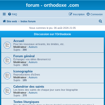
forum - orthodoxe .com
FAQ
Inscription
Connexion
R
Site web
Index forum
e
Nous sommes le jeu. 06 août 2026 21:05
c
Discussion sur l'Orthodoxie
h
Accueil
e
Pour les nouveaux arrivants, les timides, etc.
Modérateur :
Auteurs
r
Sujets :
390
c
Forum général
Échangez vos idées librement ici
h
Modérateur :
Auteurs
Sujets :
1621
e
Iconographie
r
Reproductions d'icônes
Modérateur :
Auteurs
Sujets :
185
Calendrier des saints
Les listes des saints de chaque jour sans leur biographie
Modérateur :
Auteurs
Sujets :
370
Textes liturgiques