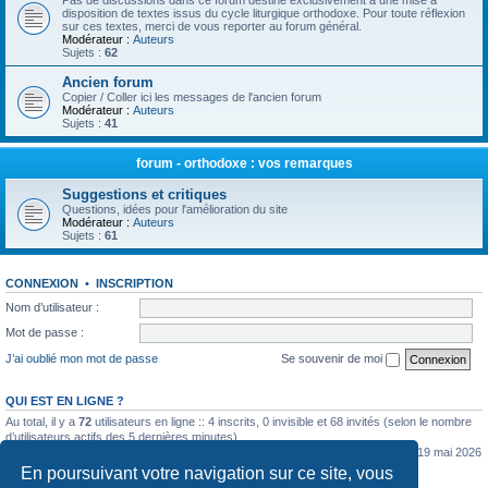
Pas de discussions dans ce forum destiné exclusivement à une mise à
disposition de textes issus du cycle liturgique orthodoxe. Pour toute réflexion
sur ces textes, merci de vous reporter au forum général.
Modérateur :
Auteurs
Sujets :
62
Ancien forum
Copier / Coller ici les messages de l'ancien forum
Modérateur :
Auteurs
Sujets :
41
forum - orthodoxe : vos remarques
Suggestions et critiques
Questions, idées pour l'amélioration du site
Modérateur :
Auteurs
Sujets :
61
CONNEXION
•
INSCRIPTION
Nom d’utilisateur :
Mot de passe :
J’ai oublié mon mot de passe
Se souvenir de moi
QUI EST EN LIGNE ?
Au total, il y a
72
utilisateurs en ligne :: 4 inscrits, 0 invisible et 68 invités (selon le nombre
d’utilisateurs actifs des 5 dernières minutes)
Le nombre maximal d’utilisateurs en ligne simultanément a été de
5362
le mar. 19 mai 2026
0:07
En poursuivant votre navigation sur ce site, vous