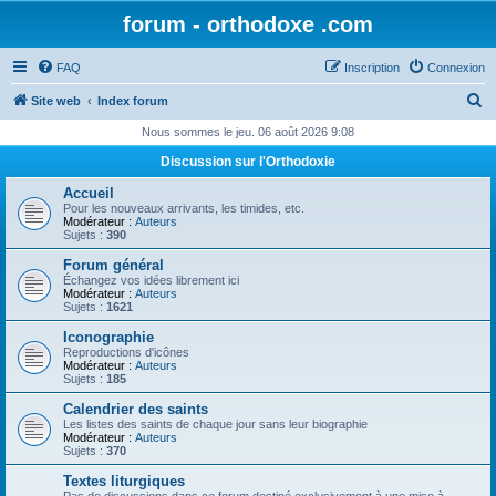
forum - orthodoxe .com
FAQ
Inscription
Connexion
R
Site web
Index forum
e
Nous sommes le jeu. 06 août 2026 9:08
c
Discussion sur l'Orthodoxie
h
Accueil
e
Pour les nouveaux arrivants, les timides, etc.
Modérateur :
Auteurs
r
Sujets :
390
c
Forum général
Échangez vos idées librement ici
h
Modérateur :
Auteurs
Sujets :
1621
e
Iconographie
r
Reproductions d'icônes
Modérateur :
Auteurs
Sujets :
185
Calendrier des saints
Les listes des saints de chaque jour sans leur biographie
Modérateur :
Auteurs
Sujets :
370
Textes liturgiques