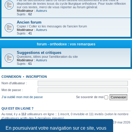
Pas de discussions dans ce forum destiné exclusivement à une mise à
disposition de textes issus du cycle liturgique orthodoxe. Pour toute réflexion
sur ces textes, merci de vous reporter au forum général.
Modérateur :
Auteurs
Sujets :
62
Ancien forum
Copier / Coller ici les messages de l'ancien forum
Modérateur :
Auteurs
Sujets :
41
forum - orthodoxe : vos remarques
Suggestions et critiques
Questions, idées pour l'amélioration du site
Modérateur :
Auteurs
Sujets :
61
CONNEXION
•
INSCRIPTION
Nom d’utilisateur :
Mot de passe :
J’ai oublié mon mot de passe
Se souvenir de moi
QUI EST EN LIGNE ?
Au total, il y a
112
utilisateurs en ligne :: 1 inscrit, 0 invisible et 111 invités (selon le nombre
d’utilisateurs actifs des 5 dernières minutes)
Le nombre maximal d’utilisateurs en ligne simultanément a été de
5362
le mar. 19 mai 2026
0:07
En poursuivant votre navigation sur ce site, vous