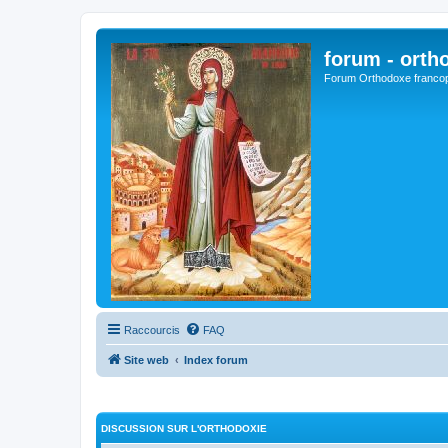
forum - orth
Forum Orthodoxe franco
Raccourcis
FAQ
Site web
Index forum
DISCUSSION SUR L'ORTHODOXIE