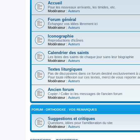
Accueil
Pour les nouveaux arrivants, les timides, etc.
Modérateur :
Auteurs
Forum général
Échangez vos idées librement ici
Modérateur :
Auteurs
Iconographie
Reproductions d'icônes
Modérateur :
Auteurs
Calendrier des saints
Les listes des saints de chaque jour sans leur biographie
Modérateur :
Auteurs
Textes liturgiques
Pas de discussions dans ce forum destiné exclusivement à un
Pour toute réflexion sur ces textes, merci de vous reporter a
Modérateur :
Auteurs
Ancien forum
Copier / Coller ici les messages de l'ancien forum
Modérateur :
Auteurs
FORUM - ORTHODOXE : VOS REMARQUES
Suggestions et critiques
Questions, idées pour l'amélioration du site
Modérateur :
Auteurs