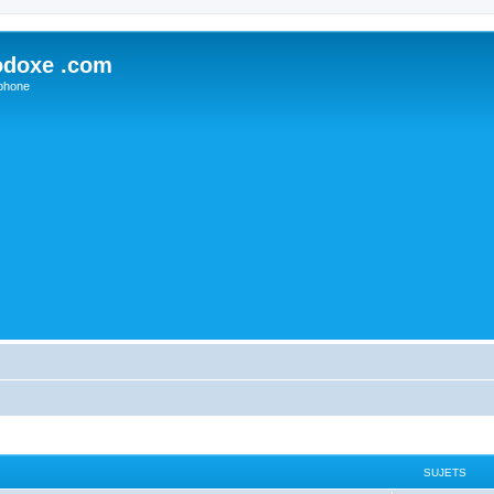
odoxe .com
phone
SUJETS