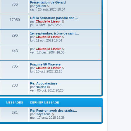
Présentation de Gérard
766
C
par
galkani
o
sam. 26 août 2023 10:04
n
s
Re: la salutation pascale dan…
17950
u
C
par
Claude le Liseur
l
o
jeu. 30 avr. 2026 22:22
t
n
e
s
1er septembre: icône de saint…
r
296
u
C
par
Claude le Liseur
l
l
o
lun. 11 oct. 2021 16:54
e
t
n
d
e
s
e
C
par
Claude le Liseur
r
443
u
r
o
ven. 17 déc. 2004 16:35
l
l
n
n
e
t
i
s
d
e
e
u
e
Psaume 50 Miserere
r
r
705
l
r
C
par
Claude le Liseur
l
m
t
n
o
lun. 10 oct. 2022 22:18
e
e
e
i
n
d
s
r
e
s
e
s
l
r
u
r
a
Re: Apocatastase
e
m
203
l
n
g
C
par
Nikolas
d
e
t
i
e
o
ven. 05 oct. 2012 20:25
e
s
e
e
n
r
s
r
r
s
n
a
l
m
u
i
g
MESSAGES
DERNIER MESSAGE
e
e
l
e
e
d
s
t
r
e
s
Re: Peut-on avoir des statist…
e
m
281
r
C
a
par
Odysseus
r
e
n
o
g
mer. 17 janv. 2018 19:36
l
s
i
n
e
e
s
e
s
d
a
r
u
e
g
m