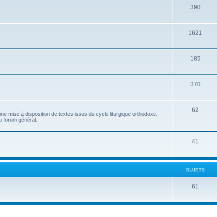
390
1621
185
370
62
e mise à disposition de textes issus du cycle liturgique orthodoxe.
u forum général.
41
SUJETS
61