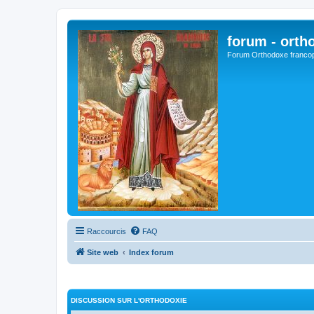
forum - orth
Forum Orthodoxe franco
Raccourcis
FAQ
Site web
Index forum
DISCUSSION SUR L'ORTHODOXIE