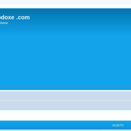
odoxe .com
phone
SUJETS