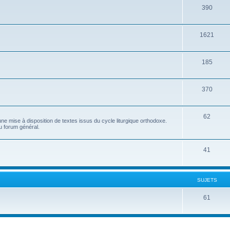
390
1621
185
370
62
e mise à disposition de textes issus du cycle liturgique orthodoxe.
u forum général.
41
SUJETS
61