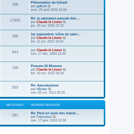
Présentation de Gérard
766
C
par
galkani
o
sam. 26 août 2023 10:04
n
s
Re: la salutation pascale dan…
17950
u
C
par
Claude le Liseur
l
o
jeu. 30 avr. 2026 22:22
t
n
e
s
1er septembre: icône de saint…
r
296
u
C
par
Claude le Liseur
l
l
o
lun. 11 oct. 2021 16:54
e
t
n
d
e
s
e
C
par
Claude le Liseur
r
443
u
r
o
ven. 17 déc. 2004 16:35
l
l
n
n
e
t
i
s
d
e
e
u
e
Psaume 50 Miserere
r
r
705
l
r
C
par
Claude le Liseur
l
m
t
n
o
lun. 10 oct. 2022 22:18
e
e
e
i
n
d
s
r
e
s
e
s
l
r
u
r
a
Re: Apocatastase
e
m
203
l
n
g
C
par
Nikolas
d
e
t
i
e
o
ven. 05 oct. 2012 20:25
e
s
e
e
n
r
s
r
r
s
n
a
l
m
u
i
g
MESSAGES
DERNIER MESSAGE
e
e
l
e
e
d
s
t
r
e
s
Re: Peut-on avoir des statist…
e
m
281
r
C
a
par
Odysseus
r
e
n
o
g
mer. 17 janv. 2018 19:36
l
s
i
n
e
e
s
e
s
d
a
r
u
e
g
m