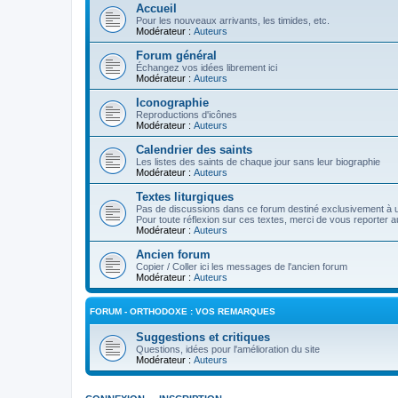
Accueil
Pour les nouveaux arrivants, les timides, etc.
Modérateur :
Auteurs
Forum général
Échangez vos idées librement ici
Modérateur :
Auteurs
Iconographie
Reproductions d'icônes
Modérateur :
Auteurs
Calendrier des saints
Les listes des saints de chaque jour sans leur biographie
Modérateur :
Auteurs
Textes liturgiques
Pas de discussions dans ce forum destiné exclusivement à un
Pour toute réflexion sur ces textes, merci de vous reporter a
Modérateur :
Auteurs
Ancien forum
Copier / Coller ici les messages de l'ancien forum
Modérateur :
Auteurs
FORUM - ORTHODOXE : VOS REMARQUES
Suggestions et critiques
Questions, idées pour l'amélioration du site
Modérateur :
Auteurs