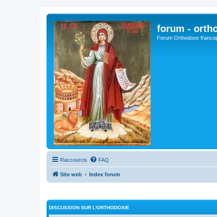
forum - orth
Forum Orthodoxe franco
Raccourcis
FAQ
Site web
Index forum
DISCUSSION SUR L'ORTHODOXIE