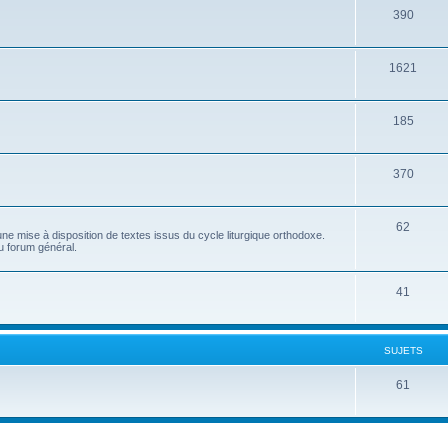
390
1621
185
370
62
e mise à disposition de textes issus du cycle liturgique orthodoxe.
u forum général.
41
SUJETS
61