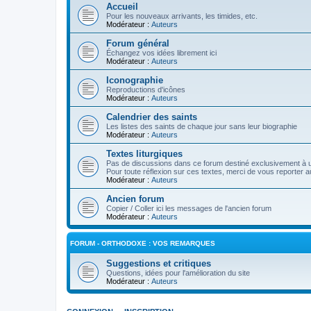
Accueil
Pour les nouveaux arrivants, les timides, etc.
Modérateur :
Auteurs
Forum général
Échangez vos idées librement ici
Modérateur :
Auteurs
Iconographie
Reproductions d'icônes
Modérateur :
Auteurs
Calendrier des saints
Les listes des saints de chaque jour sans leur biographie
Modérateur :
Auteurs
Textes liturgiques
Pas de discussions dans ce forum destiné exclusivement à un
Pour toute réflexion sur ces textes, merci de vous reporter a
Modérateur :
Auteurs
Ancien forum
Copier / Coller ici les messages de l'ancien forum
Modérateur :
Auteurs
FORUM - ORTHODOXE : VOS REMARQUES
Suggestions et critiques
Questions, idées pour l'amélioration du site
Modérateur :
Auteurs