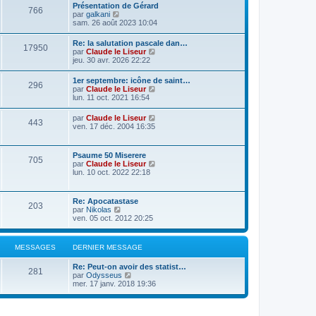
Présentation de Gérard
766
C
par
galkani
o
sam. 26 août 2023 10:04
n
s
Re: la salutation pascale dan…
17950
u
C
par
Claude le Liseur
l
o
jeu. 30 avr. 2026 22:22
t
n
e
s
1er septembre: icône de saint…
r
296
u
C
par
Claude le Liseur
l
l
o
lun. 11 oct. 2021 16:54
e
t
n
d
e
s
e
C
par
Claude le Liseur
r
443
u
r
o
ven. 17 déc. 2004 16:35
l
l
n
n
e
t
i
s
d
e
e
u
e
Psaume 50 Miserere
r
r
705
l
r
C
par
Claude le Liseur
l
m
t
n
o
lun. 10 oct. 2022 22:18
e
e
e
i
n
d
s
r
e
s
e
s
l
r
u
r
a
Re: Apocatastase
e
m
203
l
n
g
C
par
Nikolas
d
e
t
i
e
o
ven. 05 oct. 2012 20:25
e
s
e
e
n
r
s
r
r
s
n
a
l
m
u
i
g
MESSAGES
DERNIER MESSAGE
e
e
l
e
e
d
s
t
r
e
s
Re: Peut-on avoir des statist…
e
m
281
r
C
a
par
Odysseus
r
e
n
o
g
mer. 17 janv. 2018 19:36
l
s
i
n
e
e
s
e
s
d
a
r
u
e
g
m