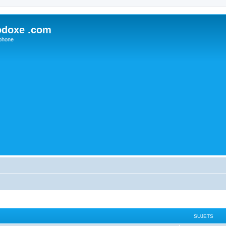
odoxe .com
phone
SUJETS