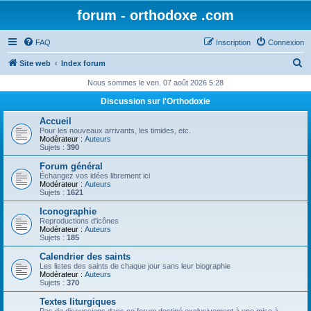
forum - orthodoxe .com
FAQ
Inscription
Connexion
R
Site web
Index forum
e
Nous sommes le ven. 07 août 2026 5:28
c
Discussion sur l'Orthodoxie
h
Accueil
e
Pour les nouveaux arrivants, les timides, etc.
Modérateur :
Auteurs
r
Sujets :
390
c
Forum général
Échangez vos idées librement ici
h
Modérateur :
Auteurs
Sujets :
1621
e
Iconographie
r
Reproductions d'icônes
Modérateur :
Auteurs
Sujets :
185
Calendrier des saints
Les listes des saints de chaque jour sans leur biographie
Modérateur :
Auteurs
Sujets :
370
Textes liturgiques