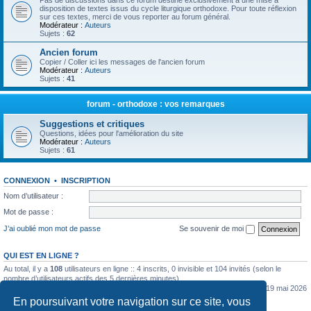
Pas de discussions dans ce forum destiné exclusivement à une mise à
disposition de textes issus du cycle liturgique orthodoxe. Pour toute réflexion
sur ces textes, merci de vous reporter au forum général.
Modérateur :
Auteurs
Sujets :
62
Ancien forum
Copier / Coller ici les messages de l'ancien forum
Modérateur :
Auteurs
Sujets :
41
forum - orthodoxe : vos remarques
Suggestions et critiques
Questions, idées pour l'amélioration du site
Modérateur :
Auteurs
Sujets :
61
CONNEXION
•
INSCRIPTION
Nom d’utilisateur :
Mot de passe :
J’ai oublié mon mot de passe
Se souvenir de moi
QUI EST EN LIGNE ?
Au total, il y a
108
utilisateurs en ligne :: 4 inscrits, 0 invisible et 104 invités (selon le
nombre d’utilisateurs actifs des 5 dernières minutes)
Le nombre maximal d’utilisateurs en ligne simultanément a été de
5362
le mar. 19 mai 2026
0:07
En poursuivant votre navigation sur ce site, vous