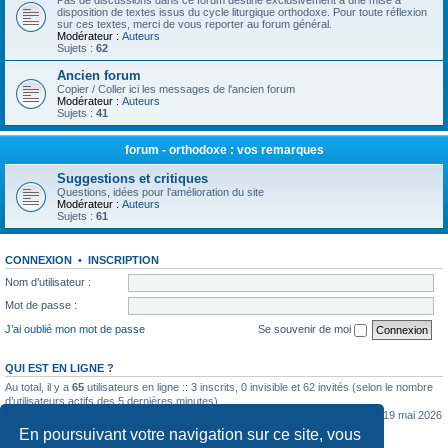
Pas de discussions dans ce forum destiné exclusivement à une mise à
disposition de textes issus du cycle liturgique orthodoxe. Pour toute réflexion
sur ces textes, merci de vous reporter au forum général.
Modérateur :
Auteurs
Sujets :
62
Ancien forum
Copier / Coller ici les messages de l'ancien forum
Modérateur :
Auteurs
Sujets :
41
forum - orthodoxe : vos remarques
Suggestions et critiques
Questions, idées pour l'amélioration du site
Modérateur :
Auteurs
Sujets :
61
CONNEXION
•
INSCRIPTION
Nom d’utilisateur :
Mot de passe :
J’ai oublié mon mot de passe
Se souvenir de moi
QUI EST EN LIGNE ?
Au total, il y a
65
utilisateurs en ligne :: 3 inscrits, 0 invisible et 62 invités (selon le nombre
d’utilisateurs actifs des 5 dernières minutes)
Le nombre maximal d’utilisateurs en ligne simultanément a été de
5362
le mar. 19 mai 2026
0:07
En poursuivant votre navigation sur ce site, vous