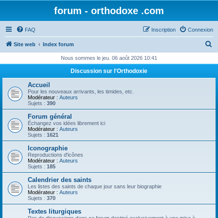
forum - orthodoxe .com
FAQ
Inscription
Connexion
R
Site web
Index forum
e
Nous sommes le jeu. 06 août 2026 10:41
c
Discussion sur l'Orthodoxie
h
Accueil
e
Pour les nouveaux arrivants, les timides, etc.
Modérateur :
Auteurs
r
Sujets :
390
c
Forum général
Échangez vos idées librement ici
h
Modérateur :
Auteurs
Sujets :
1621
e
Iconographie
r
Reproductions d'icônes
Modérateur :
Auteurs
Sujets :
185
Calendrier des saints
Les listes des saints de chaque jour sans leur biographie
Modérateur :
Auteurs
Sujets :
370
Textes liturgiques