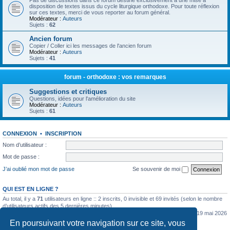
Pas de discussions dans ce forum destiné exclusivement à une mise à
disposition de textes issus du cycle liturgique orthodoxe. Pour toute réflexion
sur ces textes, merci de vous reporter au forum général.
Modérateur :
Auteurs
Sujets :
62
Ancien forum
Copier / Coller ici les messages de l'ancien forum
Modérateur :
Auteurs
Sujets :
41
forum - orthodoxe : vos remarques
Suggestions et critiques
Questions, idées pour l'amélioration du site
Modérateur :
Auteurs
Sujets :
61
CONNEXION
•
INSCRIPTION
Nom d’utilisateur :
Mot de passe :
J’ai oublié mon mot de passe
Se souvenir de moi
QUI EST EN LIGNE ?
Au total, il y a
71
utilisateurs en ligne :: 2 inscrits, 0 invisible et 69 invités (selon le nombre
d’utilisateurs actifs des 5 dernières minutes)
Le nombre maximal d’utilisateurs en ligne simultanément a été de
5362
le mar. 19 mai 2026
0:07
En poursuivant votre navigation sur ce site, vous