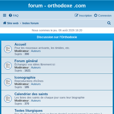
forum - orthodoxe .com
FAQ
Inscription
Connexion
R
Site web
Index forum
e
Nous sommes le jeu. 06 août 2026 16:20
c
Discussion sur l'Orthodoxie
h
Accueil
e
Pour les nouveaux arrivants, les timides, etc.
Modérateur :
Auteurs
r
Sujets :
390
c
Forum général
Échangez vos idées librement ici
h
Modérateur :
Auteurs
Sujets :
1621
e
Iconographie
r
Reproductions d'icônes
Modérateur :
Auteurs
Sujets :
185
Calendrier des saints
Les listes des saints de chaque jour sans leur biographie
Modérateur :
Auteurs
Sujets :
370
Textes liturgiques