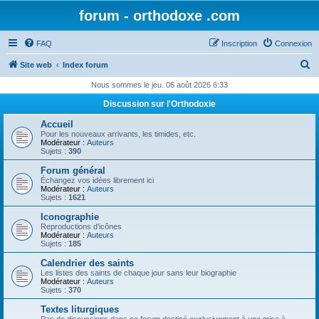
forum - orthodoxe .com
FAQ
Inscription
Connexion
R
Site web
Index forum
e
Nous sommes le jeu. 06 août 2026 6:33
c
Discussion sur l'Orthodoxie
h
Accueil
e
Pour les nouveaux arrivants, les timides, etc.
Modérateur :
Auteurs
r
Sujets :
390
c
Forum général
Échangez vos idées librement ici
h
Modérateur :
Auteurs
Sujets :
1621
e
Iconographie
r
Reproductions d'icônes
Modérateur :
Auteurs
Sujets :
185
Calendrier des saints
Les listes des saints de chaque jour sans leur biographie
Modérateur :
Auteurs
Sujets :
370
Textes liturgiques