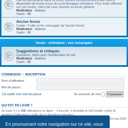
Pas de discussions dans ce forum destiné exclusivement à une mise à
disposition de textes issus du cycle liturgique orthodoxe. Pour toute réflexion
sur ces textes, merci de vous reporter au forum général.
Modérateur :
Auteurs
Sujets :
62
Ancien forum
Copier / Coller ici les messages de l'ancien forum
Modérateur :
Auteurs
Sujets :
41
forum - orthodoxe : vos remarques
Suggestions et critiques
Questions, idées pour l'amélioration du site
Modérateur :
Auteurs
Sujets :
61
CONNEXION
•
INSCRIPTION
Nom d’utilisateur :
Mot de passe :
J’ai oublié mon mot de passe
Se souvenir de moi
QUI EST EN LIGNE ?
Au total, il y a
108
utilisateurs en ligne :: 3 inscrits, 0 invisible et 105 invités (selon le
nombre d’utilisateurs actifs des 5 dernières minutes)
Le nombre maximal d’utilisateurs en ligne simultanément a été de
5362
le mar. 19 mai 2026
0:07
En poursuivant votre navigation sur ce site, vous