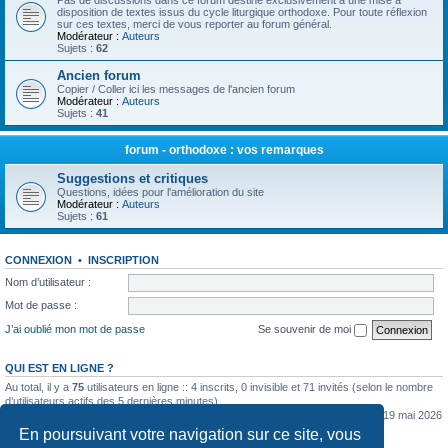
Pas de discussions dans ce forum destiné exclusivement à une mise à
disposition de textes issus du cycle liturgique orthodoxe. Pour toute réflexion
sur ces textes, merci de vous reporter au forum général.
Modérateur :
Auteurs
Sujets :
62
Ancien forum
Copier / Coller ici les messages de l'ancien forum
Modérateur :
Auteurs
Sujets :
41
forum - orthodoxe : vos remarques
Suggestions et critiques
Questions, idées pour l'amélioration du site
Modérateur :
Auteurs
Sujets :
61
CONNEXION
•
INSCRIPTION
Nom d’utilisateur :
Mot de passe :
J’ai oublié mon mot de passe
Se souvenir de moi
QUI EST EN LIGNE ?
Au total, il y a
75
utilisateurs en ligne :: 4 inscrits, 0 invisible et 71 invités (selon le nombre
d’utilisateurs actifs des 5 dernières minutes)
Le nombre maximal d’utilisateurs en ligne simultanément a été de
5362
le mar. 19 mai 2026
0:07
En poursuivant votre navigation sur ce site, vous