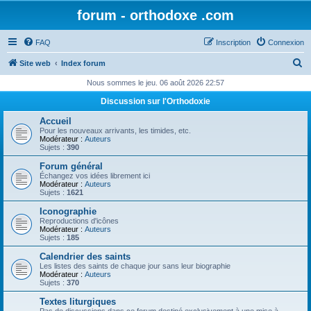
forum - orthodoxe .com
FAQ
Inscription
Connexion
R
Site web
Index forum
e
Nous sommes le jeu. 06 août 2026 22:57
c
Discussion sur l'Orthodoxie
h
Accueil
e
Pour les nouveaux arrivants, les timides, etc.
Modérateur :
Auteurs
r
Sujets :
390
c
Forum général
Échangez vos idées librement ici
h
Modérateur :
Auteurs
Sujets :
1621
e
Iconographie
r
Reproductions d'icônes
Modérateur :
Auteurs
Sujets :
185
Calendrier des saints
Les listes des saints de chaque jour sans leur biographie
Modérateur :
Auteurs
Sujets :
370
Textes liturgiques