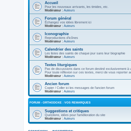
Accueil
Pour les nouveaux arrivants, les timides, etc.
Modérateur :
Auteurs
Forum général
Échangez vos idées librement ici
Modérateur :
Auteurs
Iconographie
Reproductions d'icônes
Modérateur :
Auteurs
Calendrier des saints
Les listes des saints de chaque jour sans leur biographie
Modérateur :
Auteurs
Textes liturgiques
Pas de discussions dans ce forum destiné exclusivement à un
Pour toute réflexion sur ces textes, merci de vous reporter a
Modérateur :
Auteurs
Ancien forum
Copier / Coller ici les messages de l'ancien forum
Modérateur :
Auteurs
FORUM - ORTHODOXE : VOS REMARQUES
Suggestions et critiques
Questions, idées pour l'amélioration du site
Modérateur :
Auteurs