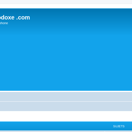
odoxe .com
phone
SUJETS