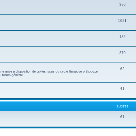
390
1621
185
370
62
e mise à disposition de textes issus du cycle liturgique orthodoxe.
u forum général.
41
SUJETS
61