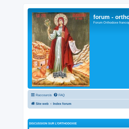
forum - orth
Forum Orthodoxe franco
Raccourcis
FAQ
Site web
Index forum
DISCUSSION SUR L'ORTHODOXIE