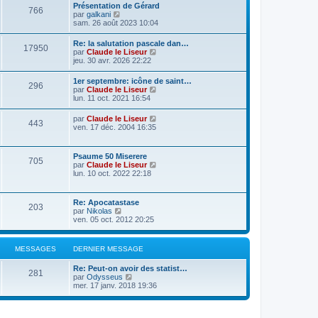
Présentation de Gérard
766
C
par
galkani
o
sam. 26 août 2023 10:04
n
s
Re: la salutation pascale dan…
17950
u
C
par
Claude le Liseur
l
o
jeu. 30 avr. 2026 22:22
t
n
e
s
1er septembre: icône de saint…
r
296
u
C
par
Claude le Liseur
l
l
o
lun. 11 oct. 2021 16:54
e
t
n
d
e
s
e
C
par
Claude le Liseur
r
443
u
r
o
ven. 17 déc. 2004 16:35
l
l
n
n
e
t
i
s
d
e
e
u
e
Psaume 50 Miserere
r
r
705
l
r
C
par
Claude le Liseur
l
m
t
n
o
lun. 10 oct. 2022 22:18
e
e
e
i
n
d
s
r
e
s
e
s
l
r
u
r
a
Re: Apocatastase
e
m
203
l
n
g
C
par
Nikolas
d
e
t
i
e
o
ven. 05 oct. 2012 20:25
e
s
e
e
n
r
s
r
r
s
n
a
l
m
u
i
g
MESSAGES
DERNIER MESSAGE
e
e
l
e
e
d
s
t
r
e
s
Re: Peut-on avoir des statist…
e
m
281
r
C
a
par
Odysseus
r
e
n
o
g
mer. 17 janv. 2018 19:36
l
s
i
n
e
e
s
e
s
d
a
r
u
e
g
m