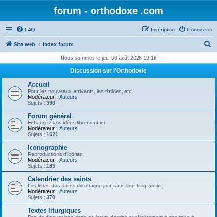
forum - orthodoxe .com
FAQ
Inscription
Connexion
R
Site web
Index forum
e
Nous sommes le jeu. 06 août 2026 19:16
c
Discussion sur l'Orthodoxie
h
Accueil
e
Pour les nouveaux arrivants, les timides, etc.
Modérateur :
Auteurs
r
Sujets :
390
c
Forum général
Échangez vos idées librement ici
h
Modérateur :
Auteurs
Sujets :
1621
e
Iconographie
r
Reproductions d'icônes
Modérateur :
Auteurs
Sujets :
185
Calendrier des saints
Les listes des saints de chaque jour sans leur biographie
Modérateur :
Auteurs
Sujets :
370
Textes liturgiques