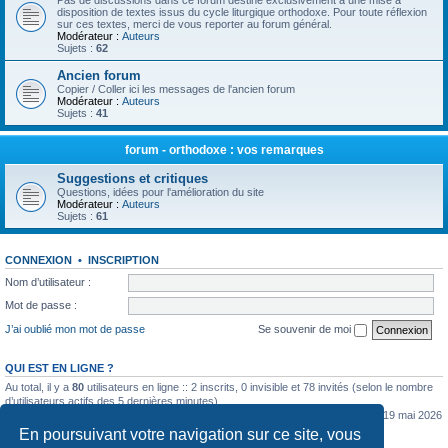
Pas de discussions dans ce forum destiné exclusivement à une mise à
disposition de textes issus du cycle liturgique orthodoxe. Pour toute réflexion
sur ces textes, merci de vous reporter au forum général.
Modérateur :
Auteurs
Sujets :
62
Ancien forum
Copier / Coller ici les messages de l'ancien forum
Modérateur :
Auteurs
Sujets :
41
forum - orthodoxe : vos remarques
Suggestions et critiques
Questions, idées pour l'amélioration du site
Modérateur :
Auteurs
Sujets :
61
CONNEXION
•
INSCRIPTION
Nom d’utilisateur :
Mot de passe :
J’ai oublié mon mot de passe
Se souvenir de moi
QUI EST EN LIGNE ?
Au total, il y a
80
utilisateurs en ligne :: 2 inscrits, 0 invisible et 78 invités (selon le nombre
d’utilisateurs actifs des 5 dernières minutes)
Le nombre maximal d’utilisateurs en ligne simultanément a été de
5362
le mar. 19 mai 2026
0:07
En poursuivant votre navigation sur ce site, vous