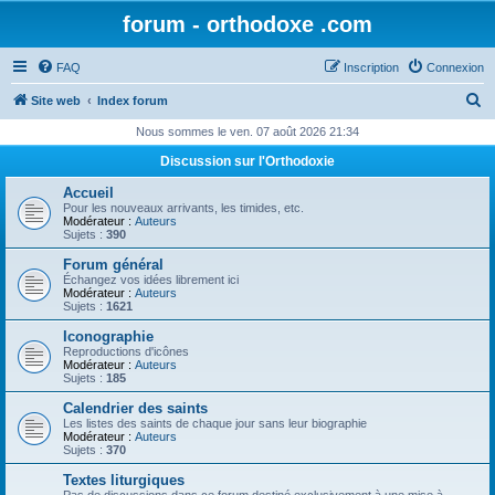
forum - orthodoxe .com
FAQ
Inscription
Connexion
R
Site web
Index forum
e
Nous sommes le ven. 07 août 2026 21:34
c
Discussion sur l'Orthodoxie
h
Accueil
e
Pour les nouveaux arrivants, les timides, etc.
Modérateur :
Auteurs
r
Sujets :
390
c
Forum général
Échangez vos idées librement ici
h
Modérateur :
Auteurs
Sujets :
1621
e
Iconographie
r
Reproductions d'icônes
Modérateur :
Auteurs
Sujets :
185
Calendrier des saints
Les listes des saints de chaque jour sans leur biographie
Modérateur :
Auteurs
Sujets :
370
Textes liturgiques