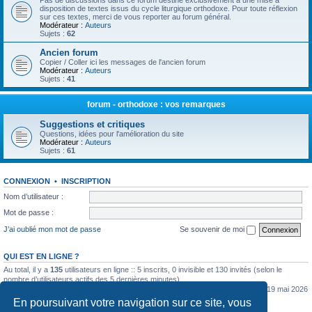
Pas de discussions dans ce forum destiné exclusivement à une mise à
disposition de textes issus du cycle liturgique orthodoxe. Pour toute réflexion
sur ces textes, merci de vous reporter au forum général.
Modérateur :
Auteurs
Sujets :
62
Ancien forum
Copier / Coller ici les messages de l'ancien forum
Modérateur :
Auteurs
Sujets :
41
forum - orthodoxe : vos remarques
Suggestions et critiques
Questions, idées pour l'amélioration du site
Modérateur :
Auteurs
Sujets :
61
CONNEXION
•
INSCRIPTION
Nom d’utilisateur :
Mot de passe :
J’ai oublié mon mot de passe
Se souvenir de moi
QUI EST EN LIGNE ?
Au total, il y a
135
utilisateurs en ligne :: 5 inscrits, 0 invisible et 130 invités (selon le
nombre d’utilisateurs actifs des 5 dernières minutes)
Le nombre maximal d’utilisateurs en ligne simultanément a été de
5362
le mar. 19 mai 2026
0:07
En poursuivant votre navigation sur ce site, vous