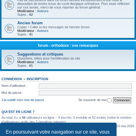
Pas de discussions dans ce forum destiné exclusivement à une mise à
disposition de textes issus du cycle liturgique orthodoxe. Pour toute réflexion
sur ces textes, merci de vous reporter au forum général.
Modérateur :
Auteurs
Sujets :
62
Ancien forum
Copier / Coller ici les messages de l'ancien forum
Modérateur :
Auteurs
Sujets :
41
forum - orthodoxe : vos remarques
Suggestions et critiques
Questions, idées pour l'amélioration du site
Modérateur :
Auteurs
Sujets :
61
CONNEXION
•
INSCRIPTION
Nom d’utilisateur :
Mot de passe :
J’ai oublié mon mot de passe
Se souvenir de moi
QUI EST EN LIGNE ?
Au total, il y a
56
utilisateurs en ligne :: 4 inscrits, 0 invisible et 52 invités (selon le nombre
d’utilisateurs actifs des 5 dernières minutes)
Le nombre maximal d’utilisateurs en ligne simultanément a été de
5362
le mar. 19 mai 2026
0:07
En poursuivant votre navigation sur ce site, vous