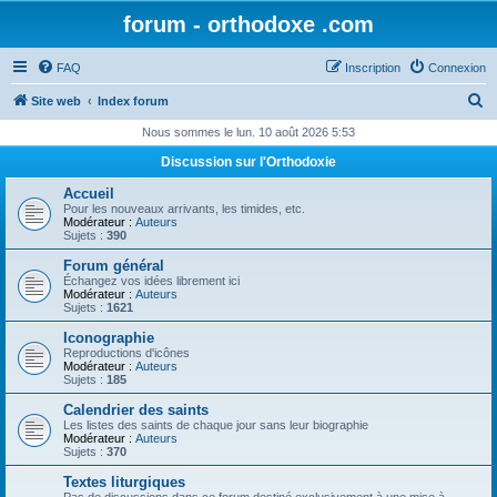
forum - orthodoxe .com
FAQ
Inscription
Connexion
R
Site web
Index forum
e
Nous sommes le lun. 10 août 2026 5:53
c
Discussion sur l'Orthodoxie
h
Accueil
e
Pour les nouveaux arrivants, les timides, etc.
Modérateur :
Auteurs
r
Sujets :
390
c
Forum général
Échangez vos idées librement ici
h
Modérateur :
Auteurs
Sujets :
1621
e
Iconographie
r
Reproductions d'icônes
Modérateur :
Auteurs
Sujets :
185
Calendrier des saints
Les listes des saints de chaque jour sans leur biographie
Modérateur :
Auteurs
Sujets :
370
Textes liturgiques