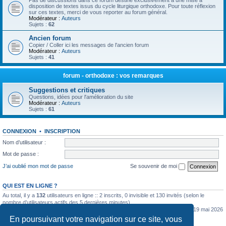
Pas de discussions dans ce forum destiné exclusivement à une mise à
disposition de textes issus du cycle liturgique orthodoxe. Pour toute réflexion
sur ces textes, merci de vous reporter au forum général.
Modérateur :
Auteurs
Sujets :
62
Ancien forum
Copier / Coller ici les messages de l'ancien forum
Modérateur :
Auteurs
Sujets :
41
forum - orthodoxe : vos remarques
Suggestions et critiques
Questions, idées pour l'amélioration du site
Modérateur :
Auteurs
Sujets :
61
CONNEXION
•
INSCRIPTION
Nom d’utilisateur :
Mot de passe :
J’ai oublié mon mot de passe
Se souvenir de moi
QUI EST EN LIGNE ?
Au total, il y a
132
utilisateurs en ligne :: 2 inscrits, 0 invisible et 130 invités (selon le
nombre d’utilisateurs actifs des 5 dernières minutes)
Le nombre maximal d’utilisateurs en ligne simultanément a été de
5362
le mar. 19 mai 2026
0:07
En poursuivant votre navigation sur ce site, vous