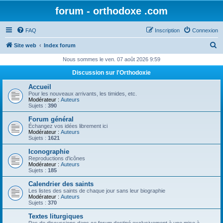
forum - orthodoxe .com
FAQ
Inscription
Connexion
R
Site web
Index forum
e
Nous sommes le ven. 07 août 2026 9:59
c
Discussion sur l'Orthodoxie
h
Accueil
e
Pour les nouveaux arrivants, les timides, etc.
Modérateur :
Auteurs
r
Sujets :
390
c
Forum général
Échangez vos idées librement ici
h
Modérateur :
Auteurs
Sujets :
1621
e
Iconographie
r
Reproductions d'icônes
Modérateur :
Auteurs
Sujets :
185
Calendrier des saints
Les listes des saints de chaque jour sans leur biographie
Modérateur :
Auteurs
Sujets :
370
Textes liturgiques