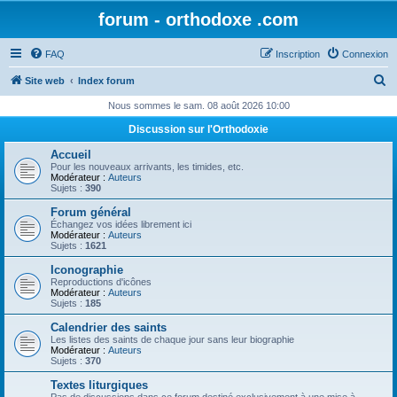
forum - orthodoxe .com
FAQ
Inscription
Connexion
R
Site web
Index forum
e
Nous sommes le sam. 08 août 2026 10:00
c
Discussion sur l'Orthodoxie
h
Accueil
e
Pour les nouveaux arrivants, les timides, etc.
Modérateur :
Auteurs
r
Sujets :
390
c
Forum général
Échangez vos idées librement ici
h
Modérateur :
Auteurs
Sujets :
1621
e
Iconographie
r
Reproductions d'icônes
Modérateur :
Auteurs
Sujets :
185
Calendrier des saints
Les listes des saints de chaque jour sans leur biographie
Modérateur :
Auteurs
Sujets :
370
Textes liturgiques