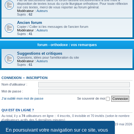
Pas de discussions dans ce forum destiné exclusivement à une mise à
disposition de textes issus du cycle liturgique orthodoxe. Pour toute réflexion
sur ces textes, merci de vous reporter au forum général.
Modérateur :
Auteurs
Sujets :
62
Ancien forum
Copier / Coller ici les messages de l'ancien forum
Modérateur :
Auteurs
Sujets :
41
forum - orthodoxe : vos remarques
Suggestions et critiques
Questions, idées pour l'amélioration du site
Modérateur :
Auteurs
Sujets :
61
CONNEXION
•
INSCRIPTION
Nom d’utilisateur :
Mot de passe :
J’ai oublié mon mot de passe
Se souvenir de moi
QUI EST EN LIGNE ?
Au total, il y a
74
utilisateurs en ligne :: 4 inscrits, 0 invisible et 70 invités (selon le nombre
d’utilisateurs actifs des 5 dernières minutes)
Le nombre maximal d’utilisateurs en ligne simultanément a été de
5362
le mar. 19 mai 2026
0:07
En poursuivant votre navigation sur ce site, vous