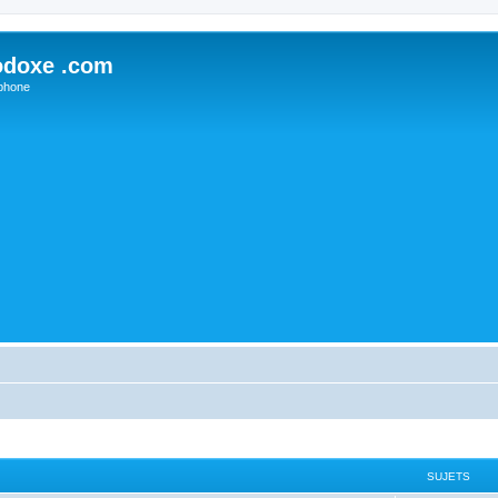
odoxe .com
phone
SUJETS