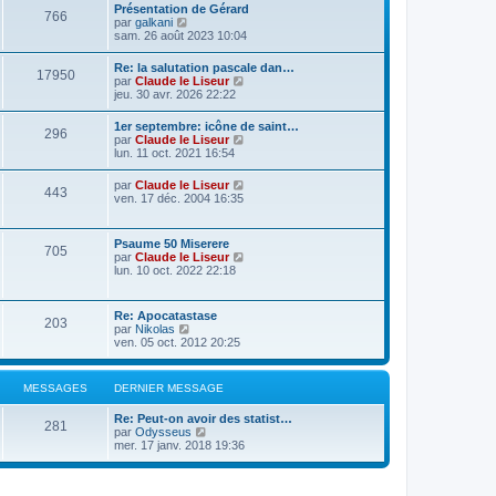
Présentation de Gérard
766
C
par
galkani
o
sam. 26 août 2023 10:04
n
s
Re: la salutation pascale dan…
17950
u
C
par
Claude le Liseur
l
o
jeu. 30 avr. 2026 22:22
t
n
e
s
1er septembre: icône de saint…
r
296
u
C
par
Claude le Liseur
l
l
o
lun. 11 oct. 2021 16:54
e
t
n
d
e
s
e
C
par
Claude le Liseur
r
443
u
r
o
ven. 17 déc. 2004 16:35
l
l
n
n
e
t
i
s
d
e
e
u
e
Psaume 50 Miserere
r
r
705
l
r
C
par
Claude le Liseur
l
m
t
n
o
lun. 10 oct. 2022 22:18
e
e
e
i
n
d
s
r
e
s
e
s
l
r
u
r
a
Re: Apocatastase
e
m
203
l
n
g
C
par
Nikolas
d
e
t
i
e
o
ven. 05 oct. 2012 20:25
e
s
e
e
n
r
s
r
r
s
n
a
l
m
u
i
g
MESSAGES
DERNIER MESSAGE
e
e
l
e
e
d
s
t
r
e
s
Re: Peut-on avoir des statist…
e
m
281
r
C
a
par
Odysseus
r
e
n
o
g
mer. 17 janv. 2018 19:36
l
s
i
n
e
e
s
e
s
d
a
r
u
e
g
m