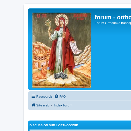
forum - orth
Forum Orthodoxe franco
Raccourcis
FAQ
Site web
Index forum
DISCUSSION SUR L'ORTHODOXIE