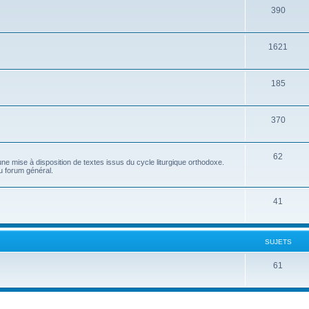
390
1621
185
370
62
e mise à disposition de textes issus du cycle liturgique orthodoxe.
u forum général.
41
SUJETS
61