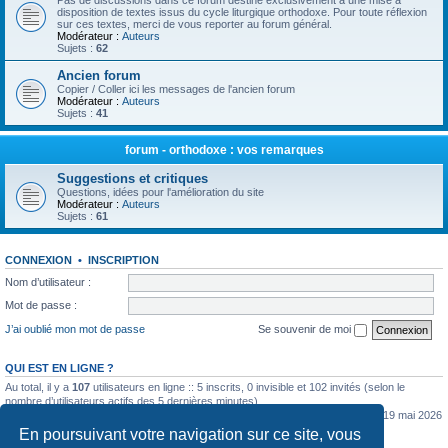
Pas de discussions dans ce forum destiné exclusivement à une mise à
disposition de textes issus du cycle liturgique orthodoxe. Pour toute réflexion
sur ces textes, merci de vous reporter au forum général.
Modérateur :
Auteurs
Sujets :
62
Ancien forum
Copier / Coller ici les messages de l'ancien forum
Modérateur :
Auteurs
Sujets :
41
forum - orthodoxe : vos remarques
Suggestions et critiques
Questions, idées pour l'amélioration du site
Modérateur :
Auteurs
Sujets :
61
CONNEXION
•
INSCRIPTION
Nom d’utilisateur :
Mot de passe :
J’ai oublié mon mot de passe
Se souvenir de moi
QUI EST EN LIGNE ?
Au total, il y a
107
utilisateurs en ligne :: 5 inscrits, 0 invisible et 102 invités (selon le
nombre d’utilisateurs actifs des 5 dernières minutes)
Le nombre maximal d’utilisateurs en ligne simultanément a été de
5362
le mar. 19 mai 2026
0:07
En poursuivant votre navigation sur ce site, vous