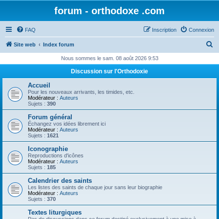
forum - orthodoxe .com
FAQ
Inscription
Connexion
R
Site web
Index forum
e
Nous sommes le sam. 08 août 2026 9:53
c
Discussion sur l'Orthodoxie
h
Accueil
e
Pour les nouveaux arrivants, les timides, etc.
Modérateur :
Auteurs
r
Sujets :
390
c
Forum général
Échangez vos idées librement ici
h
Modérateur :
Auteurs
Sujets :
1621
e
Iconographie
r
Reproductions d'icônes
Modérateur :
Auteurs
Sujets :
185
Calendrier des saints
Les listes des saints de chaque jour sans leur biographie
Modérateur :
Auteurs
Sujets :
370
Textes liturgiques