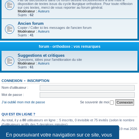
Pas de discussions dans ce forum destiné exclusivement à une mise à
disposition de textes issus du cycle liturgique orthodoxe. Pour toute réflexion
sur ces textes, merci de vous reporter au forum général.
Modérateur :
Auteurs
Sujets :
62
Ancien forum
Copier / Coller ici les messages de l'ancien forum
Modérateur :
Auteurs
Sujets :
41
forum - orthodoxe : vos remarques
Suggestions et critiques
Questions, idées pour l'amélioration du site
Modérateur :
Auteurs
Sujets :
61
CONNEXION
•
INSCRIPTION
Nom d’utilisateur :
Mot de passe :
J’ai oublié mon mot de passe
Se souvenir de moi
QUI EST EN LIGNE ?
Au total, il y a
80
utilisateurs en ligne :: 5 inscrits, 0 invisible et 75 invités (selon le nombre
d’utilisateurs actifs des 5 dernières minutes)
Le nombre maximal d’utilisateurs en ligne simultanément a été de
5362
le mar. 19 mai 2026
0:07
En poursuivant votre navigation sur ce site, vous