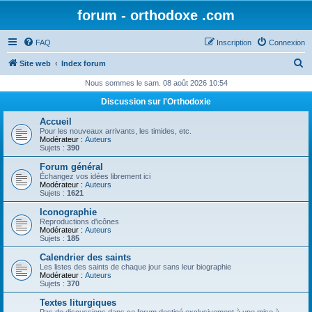
forum - orthodoxe .com
FAQ
Inscription
Connexion
R
Site web
Index forum
e
Nous sommes le sam. 08 août 2026 10:54
c
Discussion sur l'Orthodoxie
h
Accueil
e
Pour les nouveaux arrivants, les timides, etc.
Modérateur :
Auteurs
r
Sujets :
390
c
Forum général
Échangez vos idées librement ici
h
Modérateur :
Auteurs
Sujets :
1621
e
Iconographie
r
Reproductions d'icônes
Modérateur :
Auteurs
Sujets :
185
Calendrier des saints
Les listes des saints de chaque jour sans leur biographie
Modérateur :
Auteurs
Sujets :
370
Textes liturgiques