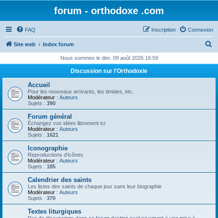
forum - orthodoxe .com
FAQ
Inscription
Connexion
R
Site web
Index forum
e
Nous sommes le dim. 09 août 2026 16:59
c
Discussion sur l'Orthodoxie
h
Accueil
e
Pour les nouveaux arrivants, les timides, etc.
Modérateur :
Auteurs
r
Sujets :
390
c
Forum général
Échangez vos idées librement ici
h
Modérateur :
Auteurs
Sujets :
1621
e
Iconographie
r
Reproductions d'icônes
Modérateur :
Auteurs
Sujets :
185
Calendrier des saints
Les listes des saints de chaque jour sans leur biographie
Modérateur :
Auteurs
Sujets :
370
Textes liturgiques