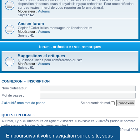
Pas de discussions dans ce forum destiné exclusivement à une mise à
disposition de textes issus du cycle liturgique orthodoxe. Pour toute réflexion
sur ces textes, merci de vous reporter au forum général.
Modérateur :
Auteurs
Sujets :
62
Ancien forum
Copier / Coller ici les messages de l'ancien forum
Modérateur :
Auteurs
Sujets :
41
forum - orthodoxe : vos remarques
Suggestions et critiques
Questions, idées pour l'amélioration du site
Modérateur :
Auteurs
Sujets :
61
CONNEXION
•
INSCRIPTION
Nom d’utilisateur :
Mot de passe :
J’ai oublié mon mot de passe
Se souvenir de moi
QUI EST EN LIGNE ?
Au total, il y a
70
utilisateurs en ligne :: 2 inscrits, 0 invisible et 68 invités (selon le nombre
d’utilisateurs actifs des 5 dernières minutes)
Le nombre maximal d’utilisateurs en ligne simultanément a été de
5362
le mar. 19 mai 2026
0:07
En poursuivant votre navigation sur ce site, vous