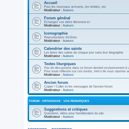
Accueil
Pour les nouveaux arrivants, les timides, etc.
Modérateur :
Auteurs
Forum général
Échangez vos idées librement ici
Modérateur :
Auteurs
Iconographie
Reproductions d'icônes
Modérateur :
Auteurs
Calendrier des saints
Les listes des saints de chaque jour sans leur biographie
Modérateur :
Auteurs
Textes liturgiques
Pas de discussions dans ce forum destiné exclusivement à un
Pour toute réflexion sur ces textes, merci de vous reporter a
Modérateur :
Auteurs
Ancien forum
Copier / Coller ici les messages de l'ancien forum
Modérateur :
Auteurs
FORUM - ORTHODOXE : VOS REMARQUES
Suggestions et critiques
Questions, idées pour l'amélioration du site
Modérateur :
Auteurs