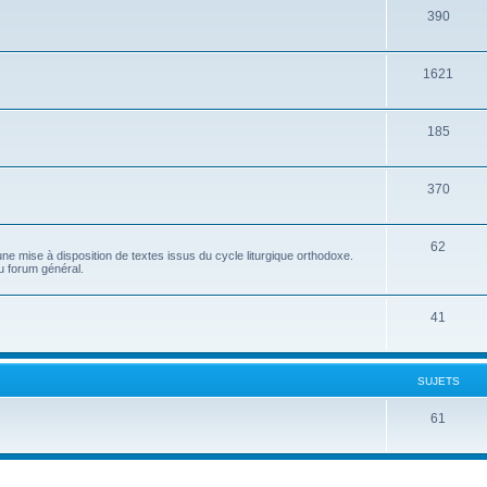
390
1621
185
370
62
e mise à disposition de textes issus du cycle liturgique orthodoxe.
u forum général.
41
SUJETS
61