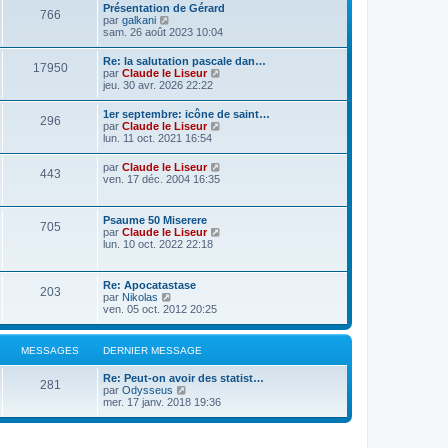
Présentation de Gérard
766
C
par
galkani
o
sam. 26 août 2023 10:04
n
s
Re: la salutation pascale dan…
17950
u
C
par
Claude le Liseur
l
o
jeu. 30 avr. 2026 22:22
t
n
e
s
1er septembre: icône de saint…
r
296
u
C
par
Claude le Liseur
l
l
o
lun. 11 oct. 2021 16:54
e
t
n
d
e
s
e
C
par
Claude le Liseur
r
443
u
r
o
ven. 17 déc. 2004 16:35
l
l
n
n
e
t
i
s
d
e
e
u
e
Psaume 50 Miserere
r
r
705
l
r
C
par
Claude le Liseur
l
m
t
n
o
lun. 10 oct. 2022 22:18
e
e
e
i
n
d
s
r
e
s
e
s
l
r
u
r
a
Re: Apocatastase
e
m
203
l
n
g
C
par
Nikolas
d
e
t
i
e
o
ven. 05 oct. 2012 20:25
e
s
e
e
n
r
s
r
r
s
n
a
l
m
u
i
g
MESSAGES
DERNIER MESSAGE
e
e
l
e
e
d
s
t
r
e
s
Re: Peut-on avoir des statist…
e
m
281
r
C
a
par
Odysseus
r
e
n
o
g
mer. 17 janv. 2018 19:36
l
s
i
n
e
e
s
e
s
d
a
r
u
e
g
m