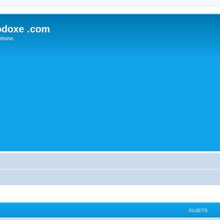
odoxe .com
phone
SUJETS