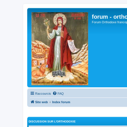
forum - orth
Forum Orthodoxe franco
Raccourcis
FAQ
Site web
Index forum
DISCUSSION SUR L'ORTHODOXIE