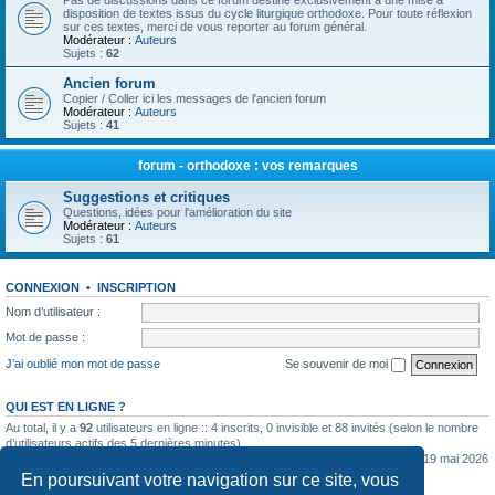
Pas de discussions dans ce forum destiné exclusivement à une mise à
disposition de textes issus du cycle liturgique orthodoxe. Pour toute réflexion
sur ces textes, merci de vous reporter au forum général.
Modérateur :
Auteurs
Sujets :
62
Ancien forum
Copier / Coller ici les messages de l'ancien forum
Modérateur :
Auteurs
Sujets :
41
forum - orthodoxe : vos remarques
Suggestions et critiques
Questions, idées pour l'amélioration du site
Modérateur :
Auteurs
Sujets :
61
CONNEXION
•
INSCRIPTION
Nom d’utilisateur :
Mot de passe :
J’ai oublié mon mot de passe
Se souvenir de moi
QUI EST EN LIGNE ?
Au total, il y a
92
utilisateurs en ligne :: 4 inscrits, 0 invisible et 88 invités (selon le nombre
d’utilisateurs actifs des 5 dernières minutes)
Le nombre maximal d’utilisateurs en ligne simultanément a été de
5362
le mar. 19 mai 2026
0:07
En poursuivant votre navigation sur ce site, vous