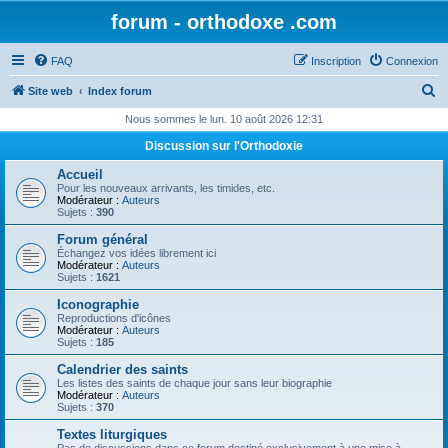
forum - orthodoxe .com
FAQ
Inscription
Connexion
R
Site web
Index forum
e
Nous sommes le lun. 10 août 2026 12:31
c
Discussion sur l'Orthodoxie
h
Accueil
e
Pour les nouveaux arrivants, les timides, etc.
Modérateur :
Auteurs
r
Sujets :
390
c
Forum général
Échangez vos idées librement ici
h
Modérateur :
Auteurs
Sujets :
1621
e
Iconographie
r
Reproductions d'icônes
Modérateur :
Auteurs
Sujets :
185
Calendrier des saints
Les listes des saints de chaque jour sans leur biographie
Modérateur :
Auteurs
Sujets :
370
Textes liturgiques