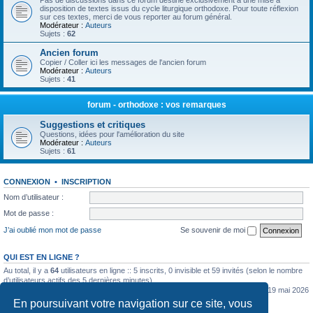
Pas de discussions dans ce forum destiné exclusivement à une mise à
disposition de textes issus du cycle liturgique orthodoxe. Pour toute réflexion
sur ces textes, merci de vous reporter au forum général.
Modérateur :
Auteurs
Sujets :
62
Ancien forum
Copier / Coller ici les messages de l'ancien forum
Modérateur :
Auteurs
Sujets :
41
forum - orthodoxe : vos remarques
Suggestions et critiques
Questions, idées pour l'amélioration du site
Modérateur :
Auteurs
Sujets :
61
CONNEXION
•
INSCRIPTION
Nom d’utilisateur :
Mot de passe :
J’ai oublié mon mot de passe
Se souvenir de moi
QUI EST EN LIGNE ?
Au total, il y a
64
utilisateurs en ligne :: 5 inscrits, 0 invisible et 59 invités (selon le nombre
d’utilisateurs actifs des 5 dernières minutes)
Le nombre maximal d’utilisateurs en ligne simultanément a été de
5362
le mar. 19 mai 2026
0:07
En poursuivant votre navigation sur ce site, vous