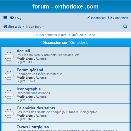
forum - orthodoxe .com
FAQ
Inscription
Connexion
R
Site web
Index forum
e
Nous sommes le dim. 09 août 2026 10:48
c
Discussion sur l'Orthodoxie
h
Accueil
e
Pour les nouveaux arrivants, les timides, etc.
Modérateur :
Auteurs
r
Sujets :
390
c
Forum général
Échangez vos idées librement ici
h
Modérateur :
Auteurs
Sujets :
1621
e
Iconographie
r
Reproductions d'icônes
Modérateur :
Auteurs
Sujets :
185
Calendrier des saints
Les listes des saints de chaque jour sans leur biographie
Modérateur :
Auteurs
Sujets :
370
Textes liturgiques