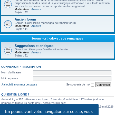
Pas de discussions dans ce forum destiné exclusivement à une mise à
disposition de textes issus du cycle liturgique orthodoxe. Pour toute réflexion
sur ces textes, merci de vous reporter au forum général.
Modérateur :
Auteurs
Sujets :
62
Ancien forum
Copier / Coller ici les messages de l'ancien forum
Modérateur :
Auteurs
Sujets :
41
forum - orthodoxe : vos remarques
Suggestions et critiques
Questions, idées pour l'amélioration du site
Modérateur :
Auteurs
Sujets :
61
CONNEXION
•
INSCRIPTION
Nom d’utilisateur :
Mot de passe :
J’ai oublié mon mot de passe
Se souvenir de moi
QUI EST EN LIGNE ?
Au total, il y a
120
utilisateurs en ligne :: 3 inscrits, 0 invisible et 117 invités (selon le
nombre d’utilisateurs actifs des 5 dernières minutes)
Le nombre maximal d’utilisateurs en ligne simultanément a été de
5362
le mar. 19 mai 2026
0:07
En poursuivant votre navigation sur ce site, vous