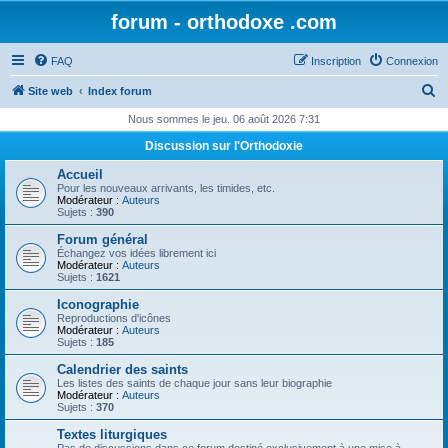
forum - orthodoxe .com
FAQ
Inscription
Connexion
R
Site web
Index forum
e
Nous sommes le jeu. 06 août 2026 7:31
c
Discussion sur l'Orthodoxie
h
Accueil
e
Pour les nouveaux arrivants, les timides, etc.
Modérateur :
Auteurs
r
Sujets :
390
c
Forum général
Échangez vos idées librement ici
h
Modérateur :
Auteurs
Sujets :
1621
e
Iconographie
r
Reproductions d'icônes
Modérateur :
Auteurs
Sujets :
185
Calendrier des saints
Les listes des saints de chaque jour sans leur biographie
Modérateur :
Auteurs
Sujets :
370
Textes liturgiques