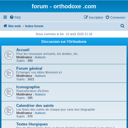
forum - orthodoxe .com
FAQ
Inscription
Connexion
R
Site web
Index forum
e
Nous sommes le lun. 10 août 2026 21:26
c
Discussion sur l'Orthodoxie
h
Accueil
e
Pour les nouveaux arrivants, les timides, etc.
Modérateur :
Auteurs
r
Sujets :
390
c
Forum général
Échangez vos idées librement ici
h
Modérateur :
Auteurs
Sujets :
1621
e
Iconographie
r
Reproductions d'icônes
Modérateur :
Auteurs
Sujets :
185
Calendrier des saints
Les listes des saints de chaque jour sans leur biographie
Modérateur :
Auteurs
Sujets :
370
Textes liturgiques