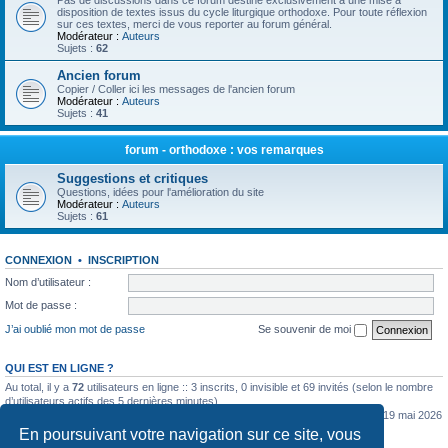
Pas de discussions dans ce forum destiné exclusivement à une mise à
disposition de textes issus du cycle liturgique orthodoxe. Pour toute réflexion
sur ces textes, merci de vous reporter au forum général.
Modérateur :
Auteurs
Sujets :
62
Ancien forum
Copier / Coller ici les messages de l'ancien forum
Modérateur :
Auteurs
Sujets :
41
forum - orthodoxe : vos remarques
Suggestions et critiques
Questions, idées pour l'amélioration du site
Modérateur :
Auteurs
Sujets :
61
CONNEXION
•
INSCRIPTION
Nom d’utilisateur :
Mot de passe :
J’ai oublié mon mot de passe
Se souvenir de moi
QUI EST EN LIGNE ?
Au total, il y a
72
utilisateurs en ligne :: 3 inscrits, 0 invisible et 69 invités (selon le nombre
d’utilisateurs actifs des 5 dernières minutes)
Le nombre maximal d’utilisateurs en ligne simultanément a été de
5362
le mar. 19 mai 2026
0:07
En poursuivant votre navigation sur ce site, vous