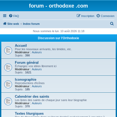
forum - orthodoxe .com
FAQ
Inscription
Connexion
R
Site web
Index forum
e
Nous sommes le lun. 10 août 2026 11:18
c
Discussion sur l'Orthodoxie
h
Accueil
e
Pour les nouveaux arrivants, les timides, etc.
Modérateur :
Auteurs
r
Sujets :
390
c
Forum général
Échangez vos idées librement ici
h
Modérateur :
Auteurs
Sujets :
1621
e
Iconographie
r
Reproductions d'icônes
Modérateur :
Auteurs
Sujets :
185
Calendrier des saints
Les listes des saints de chaque jour sans leur biographie
Modérateur :
Auteurs
Sujets :
370
Textes liturgiques