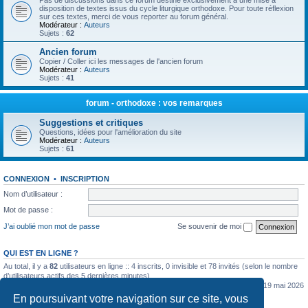
Pas de discussions dans ce forum destiné exclusivement à une mise à
disposition de textes issus du cycle liturgique orthodoxe. Pour toute réflexion
sur ces textes, merci de vous reporter au forum général.
Modérateur :
Auteurs
Sujets :
62
Ancien forum
Copier / Coller ici les messages de l'ancien forum
Modérateur :
Auteurs
Sujets :
41
forum - orthodoxe : vos remarques
Suggestions et critiques
Questions, idées pour l'amélioration du site
Modérateur :
Auteurs
Sujets :
61
CONNEXION
•
INSCRIPTION
Nom d’utilisateur :
Mot de passe :
J’ai oublié mon mot de passe
Se souvenir de moi
QUI EST EN LIGNE ?
Au total, il y a
82
utilisateurs en ligne :: 4 inscrits, 0 invisible et 78 invités (selon le nombre
d’utilisateurs actifs des 5 dernières minutes)
Le nombre maximal d’utilisateurs en ligne simultanément a été de
5362
le mar. 19 mai 2026
0:07
En poursuivant votre navigation sur ce site, vous