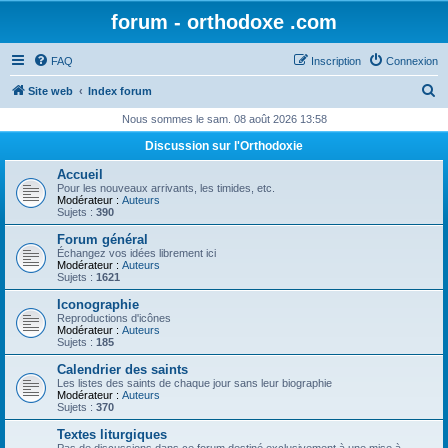
forum - orthodoxe .com
FAQ
Inscription
Connexion
R
Site web
Index forum
e
Nous sommes le sam. 08 août 2026 13:58
c
Discussion sur l'Orthodoxie
h
Accueil
e
Pour les nouveaux arrivants, les timides, etc.
Modérateur :
Auteurs
r
Sujets :
390
c
Forum général
Échangez vos idées librement ici
h
Modérateur :
Auteurs
Sujets :
1621
e
Iconographie
r
Reproductions d'icônes
Modérateur :
Auteurs
Sujets :
185
Calendrier des saints
Les listes des saints de chaque jour sans leur biographie
Modérateur :
Auteurs
Sujets :
370
Textes liturgiques