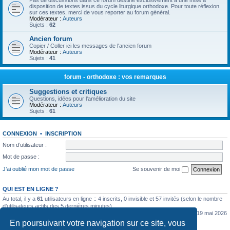
Pas de discussions dans ce forum destiné exclusivement à une mise à
disposition de textes issus du cycle liturgique orthodoxe. Pour toute réflexion
sur ces textes, merci de vous reporter au forum général.
Modérateur :
Auteurs
Sujets :
62
Ancien forum
Copier / Coller ici les messages de l'ancien forum
Modérateur :
Auteurs
Sujets :
41
forum - orthodoxe : vos remarques
Suggestions et critiques
Questions, idées pour l'amélioration du site
Modérateur :
Auteurs
Sujets :
61
CONNEXION
•
INSCRIPTION
Nom d’utilisateur :
Mot de passe :
J’ai oublié mon mot de passe
Se souvenir de moi
QUI EST EN LIGNE ?
Au total, il y a
61
utilisateurs en ligne :: 4 inscrits, 0 invisible et 57 invités (selon le nombre
d’utilisateurs actifs des 5 dernières minutes)
Le nombre maximal d’utilisateurs en ligne simultanément a été de
5362
le mar. 19 mai 2026
0:07
En poursuivant votre navigation sur ce site, vous