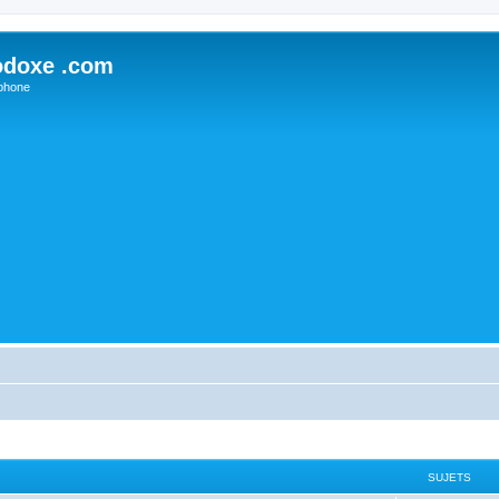
odoxe .com
phone
SUJETS