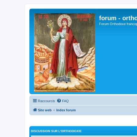
forum - orth
Forum Orthodoxe franco
Raccourcis
FAQ
Site web
Index forum
DISCUSSION SUR L'ORTHODOXIE