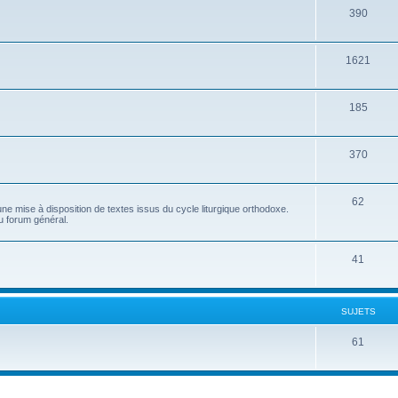
390
1621
185
370
62
e mise à disposition de textes issus du cycle liturgique orthodoxe.
u forum général.
41
SUJETS
61