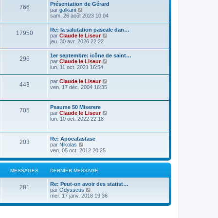
Présentation de Gérard
766
C
par
galkani
o
sam. 26 août 2023 10:04
n
s
Re: la salutation pascale dan…
17950
u
C
par
Claude le Liseur
l
o
jeu. 30 avr. 2026 22:22
t
n
e
s
1er septembre: icône de saint…
r
296
u
C
par
Claude le Liseur
l
l
o
lun. 11 oct. 2021 16:54
e
t
n
d
e
s
e
C
par
Claude le Liseur
r
443
u
r
o
ven. 17 déc. 2004 16:35
l
l
n
n
e
t
i
s
d
e
e
u
e
Psaume 50 Miserere
r
r
705
l
r
C
par
Claude le Liseur
l
m
t
n
o
lun. 10 oct. 2022 22:18
e
e
e
i
n
d
s
r
e
s
e
s
l
r
u
r
a
Re: Apocatastase
e
m
203
l
n
g
C
par
Nikolas
d
e
t
i
e
o
ven. 05 oct. 2012 20:25
e
s
e
e
n
r
s
r
r
s
n
a
l
m
u
i
g
MESSAGES
DERNIER MESSAGE
e
e
l
e
e
d
s
t
r
e
s
Re: Peut-on avoir des statist…
e
m
281
r
C
a
par
Odysseus
r
e
n
o
g
mer. 17 janv. 2018 19:36
l
s
i
n
e
e
s
e
s
d
a
r
u
e
g
m