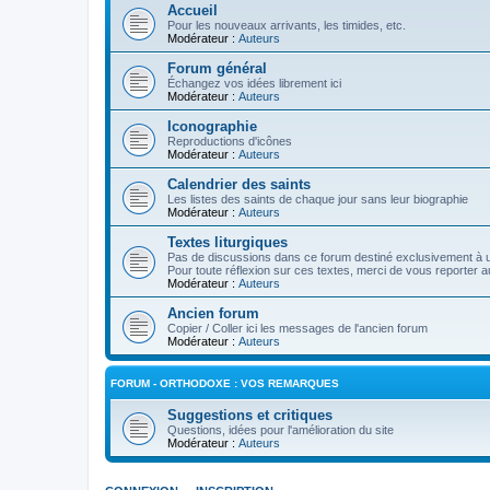
Accueil
Pour les nouveaux arrivants, les timides, etc.
Modérateur :
Auteurs
Forum général
Échangez vos idées librement ici
Modérateur :
Auteurs
Iconographie
Reproductions d'icônes
Modérateur :
Auteurs
Calendrier des saints
Les listes des saints de chaque jour sans leur biographie
Modérateur :
Auteurs
Textes liturgiques
Pas de discussions dans ce forum destiné exclusivement à un
Pour toute réflexion sur ces textes, merci de vous reporter a
Modérateur :
Auteurs
Ancien forum
Copier / Coller ici les messages de l'ancien forum
Modérateur :
Auteurs
FORUM - ORTHODOXE : VOS REMARQUES
Suggestions et critiques
Questions, idées pour l'amélioration du site
Modérateur :
Auteurs